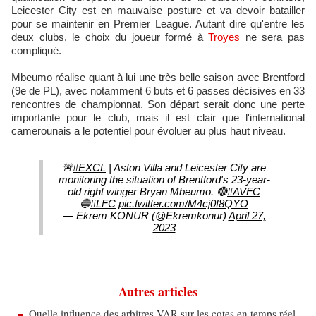
Leicester City est en mauvaise posture et va devoir batailler
pour se maintenir en Premier League. Autant dire qu'entre les
deux clubs, le choix du joueur formé à
Troyes
ne sera pas
compliqué.
Mbeumo réalise quant à lui une très belle saison avec Brentford
(9e de PL), avec notamment 6 buts et 6 passes décisives en 33
rencontres de championnat. Son départ serait donc une perte
importante pour le club, mais il est clair que l'international
camerounais a le potentiel pour évoluer au plus haut niveau.
🚨
#EXCL
| Aston Villa and Leicester City are
monitoring the situation of Brentford's 23-year-
old right winger Bryan Mbeumo. 🔴
#AVFC
🔵
#LFC
pic.twitter.com/M4cj0f8QYO
— Ekrem KONUR (@Ekremkonur)
April 27,
2023
Autres articles
Quelle influence des arbitres VAR sur les cotes en temps réel