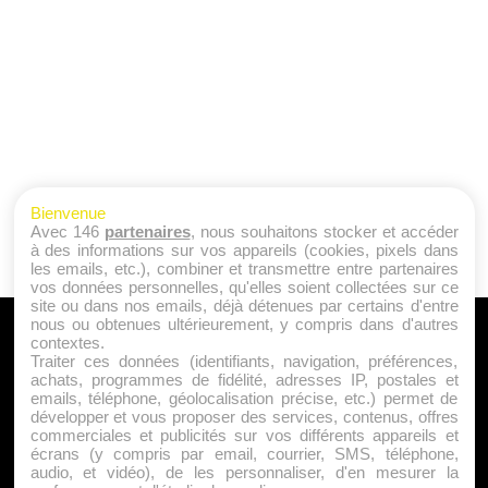
Bienvenue
Avec 146
partenaires
, nous souhaitons stocker et accéder
à des informations sur vos appareils (cookies, pixels dans
les emails, etc.), combiner et transmettre entre partenaires
vos données personnelles, qu'elles soient collectées sur ce
site ou dans nos emails, déjà détenues par certains d'entre
nous ou obtenues ultérieurement, y compris dans d'autres
A PROPOS
contextes.
Traiter ces données (identifiants, navigation, préférences,
Qui sommes nous ?
achats, programmes de fidélité, adresses IP, postales et
emails, téléphone, géolocalisation précise, etc.) permet de
Mentions Légales
développer et vous proposer des services, contenus, offres
Publicité
commerciales et publicités sur vos différents appareils et
écrans (y compris par email, courrier, SMS, téléphone,
Politique de Cookies
audio, et vidéo), de les personnaliser, d'en mesurer la
Contact