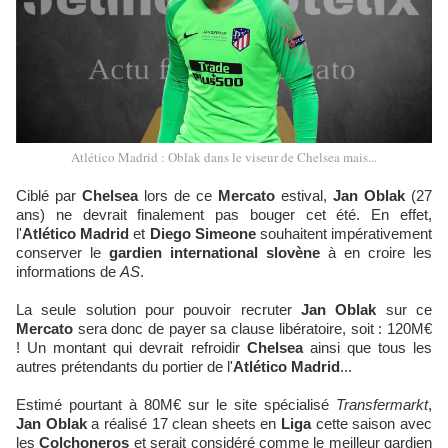
Atlético Madrid : Oblak dans le viseur de Chelsea mais...
Ciblé par
Chelsea
lors de ce
Mercato
estival,
Jan Oblak
(27
ans) ne devrait finalement pas bouger cet été. En effet,
l'
Atlético Madrid
et
Diego Simeone
souhaitent impérativement
conserver le
gardien international slovène
à en croire les
informations de
AS
.
La seule solution pour pouvoir recruter
Jan Oblak
sur ce
Mercato
sera donc de payer sa clause libératoire, soit : 120M€
! Un montant qui devrait refroidir
Chelsea
ainsi que tous les
autres prétendants du portier de l'
Atlético Madrid
...
Estimé pourtant à 80M€ sur le site spécialisé
Transfermarkt
,
Jan Oblak
a réalisé 17 clean sheets en
Liga
cette saison avec
les
Colchoneros
et serait considéré comme le meilleur gardien