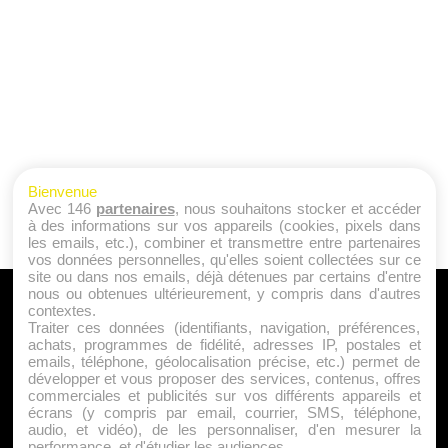
Bienvenue
Avec 146
partenaires
, nous souhaitons stocker et accéder
à des informations sur vos appareils (cookies, pixels dans
les emails, etc.), combiner et transmettre entre partenaires
vos données personnelles, qu'elles soient collectées sur ce
site ou dans nos emails, déjà détenues par certains d'entre
nous ou obtenues ultérieurement, y compris dans d'autres
A PROPOS
contextes.
Traiter ces données (identifiants, navigation, préférences,
Qui sommes nous ?
achats, programmes de fidélité, adresses IP, postales et
emails, téléphone, géolocalisation précise, etc.) permet de
Mentions Légales
développer et vous proposer des services, contenus, offres
Publicité
commerciales et publicités sur vos différents appareils et
écrans (y compris par email, courrier, SMS, téléphone,
Politique de Cookies
audio, et vidéo), de les personnaliser, d'en mesurer la
Contact
performance, et d'étudier les audiences.