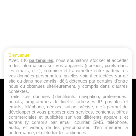
Bienvenue
Avec 146
partenaires
, nous souhaitons stocker et accéder
à des informations sur vos appareils (cookies, pixels dans
les emails, etc.), combiner et transmettre entre partenaires
vos données personnelles, qu'elles soient collectées sur ce
site ou dans nos emails, déjà détenues par certains d'entre
nous ou obtenues ultérieurement, y compris dans d'autres
A PROPOS
contextes.
Traiter ces données (identifiants, navigation, préférences,
Qui sommes nous ?
achats, programmes de fidélité, adresses IP, postales et
emails, téléphone, géolocalisation précise, etc.) permet de
Mentions Légales
développer et vous proposer des services, contenus, offres
Publicité
commerciales et publicités sur vos différents appareils et
écrans (y compris par email, courrier, SMS, téléphone,
Politique de Cookies
audio, et vidéo), de les personnaliser, d'en mesurer la
Contact
performance, et d'étudier les audiences.