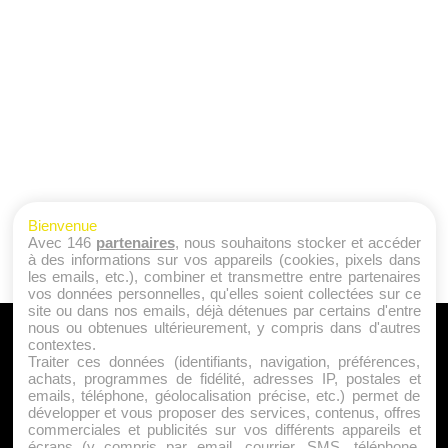
Bienvenue
Avec 146
partenaires
, nous souhaitons stocker et accéder
à des informations sur vos appareils (cookies, pixels dans
les emails, etc.), combiner et transmettre entre partenaires
vos données personnelles, qu'elles soient collectées sur ce
site ou dans nos emails, déjà détenues par certains d'entre
nous ou obtenues ultérieurement, y compris dans d'autres
A PROPOS
contextes.
Traiter ces données (identifiants, navigation, préférences,
Qui sommes nous ?
achats, programmes de fidélité, adresses IP, postales et
emails, téléphone, géolocalisation précise, etc.) permet de
Mentions Légales
développer et vous proposer des services, contenus, offres
Publicité
commerciales et publicités sur vos différents appareils et
écrans (y compris par email, courrier, SMS, téléphone,