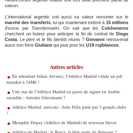
saison.
L'international argentin voit aussi sa valeur remonter sur le
marché des transferts
, lui qui maintenant estimé à
15 millions
d'euros par
Transfermarkt
. On sait que les
Colchoneros
cherchent un buteur pour anticiper la fin de contrat de
Diego
Costa
. Le père et le fils bientôt réunis ?
Giovanni
retrouverait
aussi son frère
Giuliano
qui joue pour les
U19 rojiblancos
.
Autres articles
En attendant Julian Alvarez, l'Atlético Madrid valide un joli
transfert à 34M€ !
Une star de l'Atlético Madrid en passe de signer en Arabie
saoudite : Antoine Griezmann ?
Atlético Madrid, mercato : João Félix pisté par 3 grands clubs
!
Memphis Depay (Atlético de Madrid) de nouveau blessé
Atlético de Madrid : le Barça, la bête noire de Simeone ?