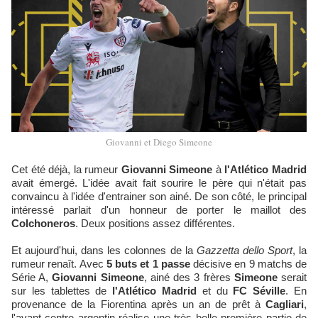
Giovanni et Diego Simeone
Cet été déjà, la rumeur
Giovanni Simeone
à
l'Atlético Madrid
avait émergé. L'idée avait fait sourire le père qui n'était pas
convaincu à l'idée d'entrainer son ainé. De son côté, le principal
intéressé parlait d'un honneur de porter le maillot des
Colchoneros
. Deux positions assez différentes.
Et aujourd'hui, dans les colonnes de la
Gazzetta dello Sport
, la
rumeur renaît. Avec
5 buts et 1 passe
décisive en 9 matchs de
Série A,
Giovanni Simeone
, ainé des 3 frères
Simeone
serait
sur les tablettes de
l'Atlético Madrid
et du
FC Séville
. En
provenance de la Fiorentina après un an de prêt à
Cagliari
,
l'avant-centre argentin réalise une très belle première partie de