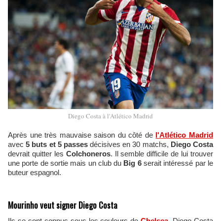
Diego Costa à l'Atlético Madrid
Après une très mauvaise saison du côté de
l'Atlético Madrid
avec
5 buts et 5 passes
décisives en 30 matchs,
Diego Costa
devrait quitter les
Colchoneros
. Il semble difficile de lui trouver
une porte de sortie mais un club du
Big 6
serait intéressé par le
buteur espagnol.
Mourinho veut signer Diego Costa
Ils se sont connus sous les couleurs de
Chelsea
, Diego Costa