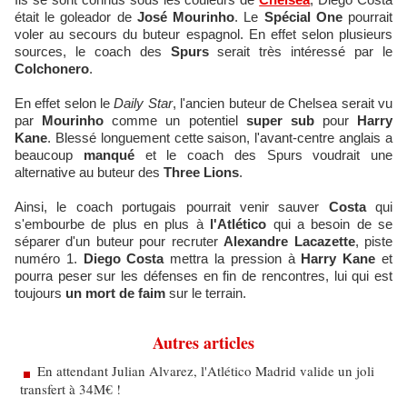
était le goleador de
José Mourinho
. Le
Spécial One
pourrait
voler au secours du buteur espagnol. En effet selon plusieurs
sources, le coach des
Spurs
serait très intéressé par le
Colchonero
.
En effet selon le
Daily Star
, l'ancien buteur de Chelsea serait vu
par
Mourinho
comme un potentiel
super sub
pour
Harry
Kane
. Blessé longuement cette saison, l'avant-centre anglais a
beaucoup
manqué
et le coach des Spurs voudrait une
alternative au buteur des
Three Lions
.
Ainsi, le coach portugais pourrait venir sauver
Costa
qui
s'embourbe de plus en plus à
l'Atlético
qui a besoin de se
séparer d'un buteur pour recruter
Alexandre Lacazette
, piste
numéro 1.
Diego Costa
mettra la pression à
Harry Kane
et
pourra peser sur les défenses en fin de rencontres, lui qui est
toujours
un mort de faim
sur le terrain.
Autres articles
En attendant Julian Alvarez, l'Atlético Madrid valide un joli
transfert à 34M€ !