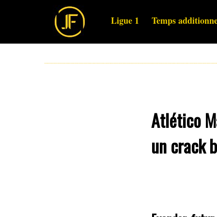
Ligue 1
Temps additionne
Atlético M
un crack b