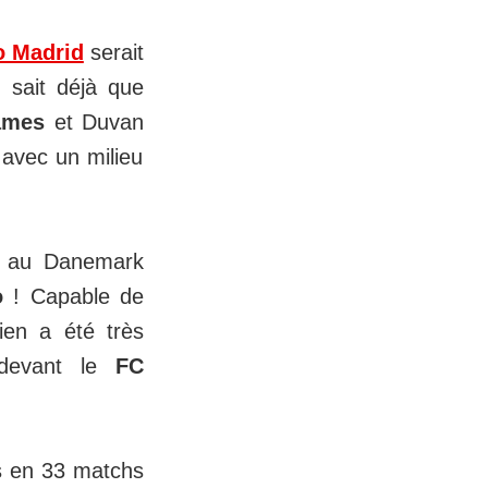
co Madrid
serait
 sait déjà que
ames
et Duvan
 avec un milieu
au Danemark
o
! Capable de
ien a été très
 devant le
FC
s en 33 matchs