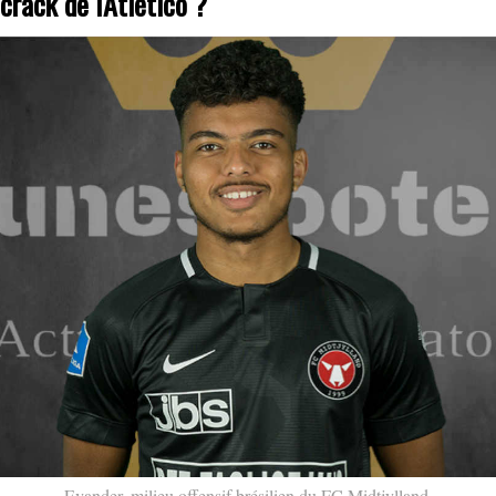
crack de l'Atlético ?
Evander, milieu offensif brésilien du FC Midtjylland