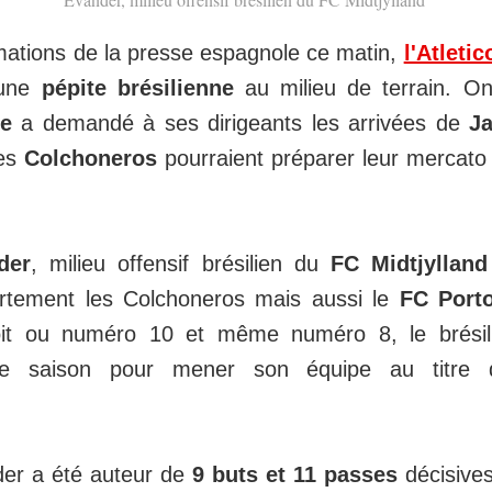
rmations de la presse espagnole ce matin,
l'Atleti
 une
pépite brésilienne
au milieu de terrain. On
e
a demandé à ses dirigeants les arrivées de
J
les
Colchoneros
pourraient préparer leur mercato
der
, milieu offensif brésilien du
FC Midtjylland
fortement les Colchoneros mais aussi le
FC Port
droit ou numéro 10 et même numéro 8, le brésil
tte saison pour mener son équipe au titre
der a été auteur de
9 buts et 11 passes
décisive