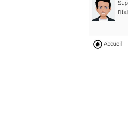
Supp
l'It
Accueil