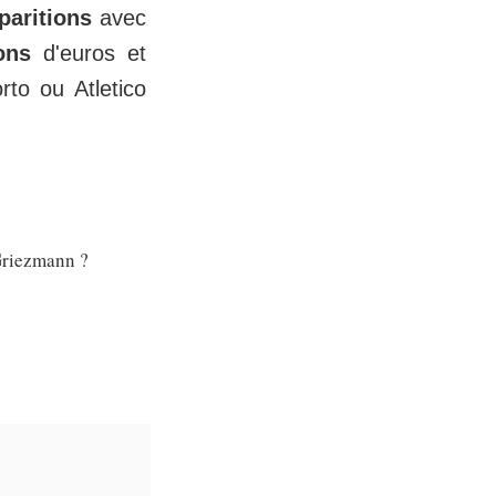
paritions
avec
ons
d'euros et
to ou Atletico
 Griezmann ?