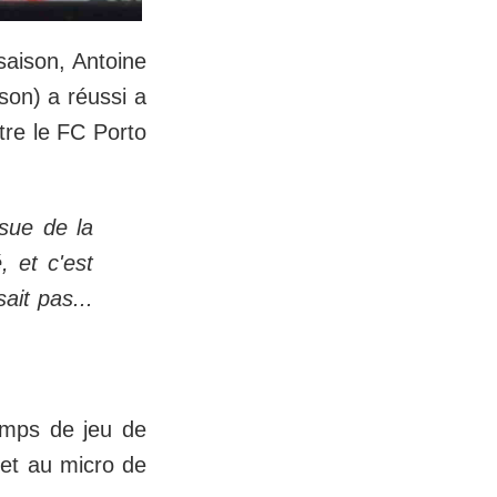
saison, Antoine
son) a réussi a
ntre le FC Porto
ssue de la
, et c'est
ait pas...
temps de jeu de
jet au micro de