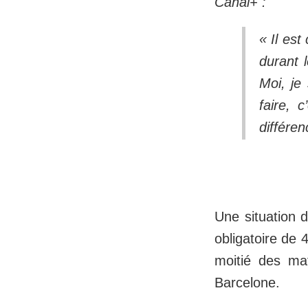
Canal+ :
« Il est
durant 
Moi, je
faire, 
différen
Une situation di
obligatoire de 
moitié des ma
Barcelone.