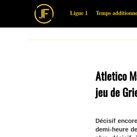
Ligue 1
Temps additionne
Atletico M
jeu de Gr
Décisif encore
demi-heure de