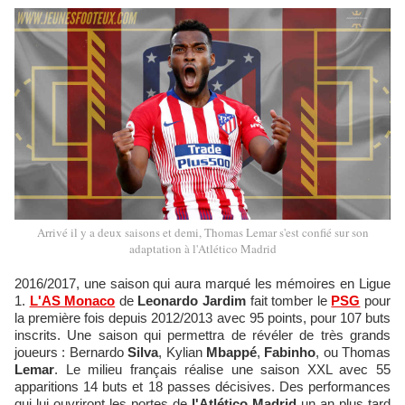
Arrivé il y a deux saisons et demi, Thomas Lemar s'est confié sur son
adaptation à l'Atlético Madrid
2016/2017, une saison qui aura marqué les mémoires en Ligue
1.
L'AS Monaco
de
Leonardo Jardim
fait tomber le
PSG
pour
la première fois depuis 2012/2013 avec 95 points, pour 107 buts
inscrits. Une saison qui permettra de révéler de très grands
joueurs : Bernardo
Silva
, Kylian
Mbappé
,
Fabinho
, ou Thomas
Lemar
. Le milieu français réalise une saison XXL avec 55
apparitions 14 buts et 18 passes décisives. Des performances
qui lui ouvriront les portes de
l'Atlético Madrid
un an plus tard