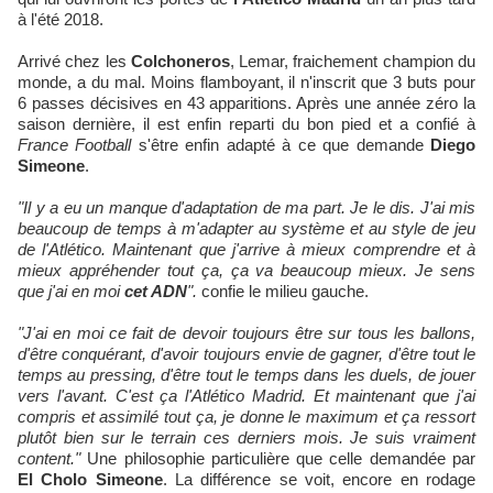
à l'été 2018.
Arrivé chez les
Colchoneros
, Lemar, fraichement champion du
monde, a du mal. Moins flamboyant, il n'inscrit que 3 buts pour
6 passes décisives en 43 apparitions. Après une année zéro la
saison dernière, il est enfin reparti du bon pied et a confié à
France Football
s'être enfin adapté à ce que demande
Diego
Simeone
.
"Il y a eu un manque d'adaptation de ma part. Je le dis. J'ai mis
beaucoup de temps à m'adapter au système et au style de jeu
de l'Atlético. Maintenant que j'arrive à mieux comprendre et à
mieux appréhender tout ça, ça va beaucoup mieux. Je sens
que j'ai en moi
cet ADN
".
confie le milieu gauche.
"J'ai en moi ce fait de devoir toujours être sur tous les ballons,
d'être conquérant, d'avoir toujours envie de gagner, d'être tout le
temps au pressing, d'être tout le temps dans les duels, de jouer
vers l'avant. C'est ça l'Atlético Madrid. Et maintenant que j'ai
compris et assimilé tout ça, je donne le maximum et ça ressort
plutôt bien sur le terrain ces derniers mois. Je suis vraiment
content."
Une philosophie particulière que celle demandée par
El Cholo Simeone
. La différence se voit, encore en rodage