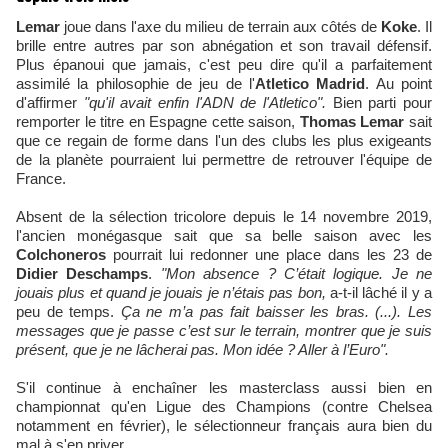
Lemar
joue dans l'axe du milieu de terrain aux côtés de
Koke
. Il
brille entre autres par son abnégation et son travail défensif.
Plus épanoui que jamais, c'est peu dire qu'il a parfaitement
assimilé la philosophie de jeu de l'
Atletico Madrid
. Au point
d'affirmer
"qu'il avait enfin l'ADN de l'Atletico".
Bien parti pour
remporter le titre en Espagne cette saison,
Thomas Lemar
sait
que ce regain de forme dans l'un des clubs les plus exigeants
de la planète pourraient lui permettre de retrouver l'équipe de
France.
Absent de la sélection tricolore depuis le 14 novembre 2019,
l'ancien monégasque sait que sa belle saison avec les
Colchoneros
pourrait lui redonner une place dans les 23 de
Didier Deschamps
.
"Mon absence ? C’était logique. Je ne
jouais plus et quand je jouais je n’étais pas bon,
a-t-il lâché il y a
peu de temps.
Ça ne m’a pas fait baisser les bras. (...). Les
messages que je passe c’est sur le terrain, montrer que je suis
présent, que je ne lâcherai pas. Mon idée ? Aller à l’Euro".
S'il continue à enchaîner les masterclass aussi bien en
championnat qu'en Ligue des Champions (contre Chelsea
notamment en février), le sélectionneur français aura bien du
mal à s'en priver.