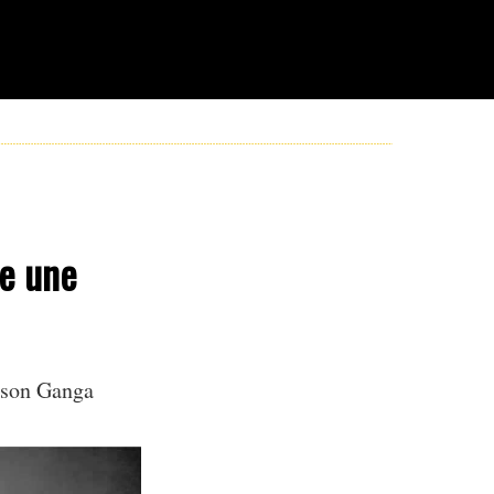
ce une
ison Ganga