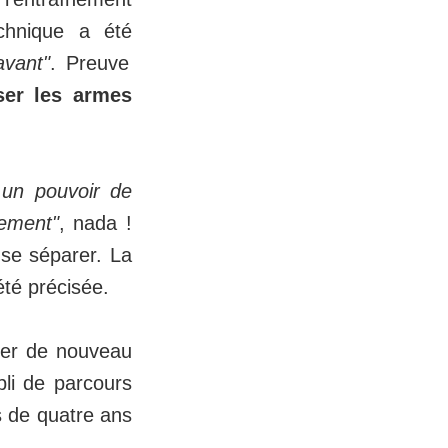
chnique a été
avant"
. Preuve
ser les armes
 un pouvoir de
ement"
, nada !
 se séparer. La
été précisée.
ller de nouveau
pli de parcours
s de quatre ans