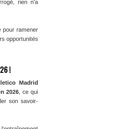
rrogé, rien n'a
re pour ramener
urs opportunités
26 !
tletico Madrid
en 2026
, ce qui
ler son savoir-
 l'entraînement