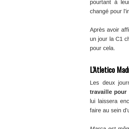
pourtant à leu
changé pour l'i
Après avoir aff
un jour la C1 c
pour cela.
L'Atletico Mad
Les deux jour
travaille pou
lui laissera e
faire au sein d'
Marca
est même