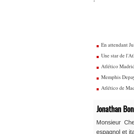
En attendant Ju
Une star de l'A
Atlético Madrid
Memphis Depay 
Atlético de Mad
Jonathan Bo
Monsieur Chel
espagnol et ita