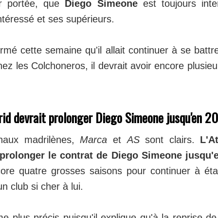
r portée, que
Diego Simeone
est toujours inte
ntéressé et ses supérieurs.
irmé cette semaine qu'il allait continuer à se batt
hez les Colchoneros, il devrait avoir encore plusie
rid devrait prolonger Diego Simeone jusqu'en 20
naux madrilènes,
Marca
et
AS
sont clairs.
L'A
r prolonger le contrat de Diego Simeone jusqu'
ncore quatre grosses saisons pour continuer à éta
un club si cher à lui.
 plus précis puisqu'il explique qu'à la reprise de