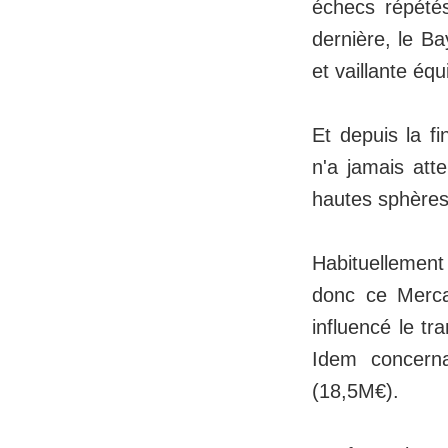
échecs répété
dernière, le Ba
et vaillante équ
Et depuis la f
n'a jamais att
hautes sphères 
Habituellemen
donc ce Merca
influencé le t
Idem concern
(18,5M€).