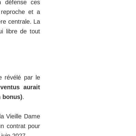
n défense ces
reproche et a
ère centrale. La
i libre de tout
 révélé par le
ventus aurait
n bonus)
.
la Vieille Dame
un contrat pour
 juin 2027.