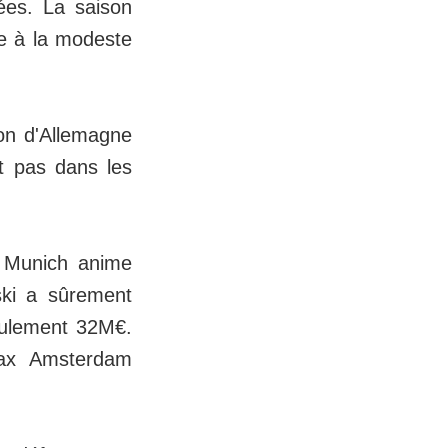
ées. La saison
ce à la modeste
on d'Allemagne
nt pas dans les
n Munich anime
ki a sûrement
seulement 32M€.
jax Amsterdam