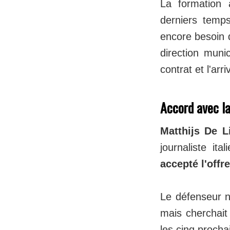
La formation 
derniers temp
encore besoin d
direction muni
contrat et l'ar
Accord avec la
Matthijs De L
journaliste it
accepté l'off
Le défenseur n
mais cherchait 
les cinq procha