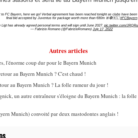
gt to FC Bayern, here we go! Verbal agreement has been reached tonight as clubs have been in
final bid accepted by Juventus for package worth more than €80m 🚨🔴🇳🇱
#FCBayern
 Ligt has already agreed personal terms and will sign until June 2027.
pic.twitter.com/JRQR
— Fabrizio Romano (@FabrizioRomano)
July 17, 2022
Autres articles
s, l'énorme coup dur pour le Bayern Munich
retour au Bayern Munich ? C'est chaud !
tour au Bayern Munich ? La folle rumeur du jour !
nick, un autre entraîneur s'éloigne du Bayern Munich : la foll
ern Munich) convoité par deux mastodontes anglais !
os