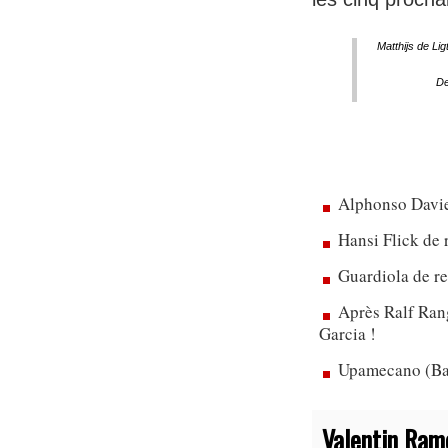
Matthijs de Li
De
Alphonso Davie
Hansi Flick de 
Guardiola de re
Après Ralf Rang
Garcia !
Upamecano (Bay
Valentin Ram