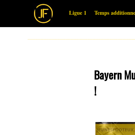
Ligue 1
Temps additionne
Bayern Mu
!