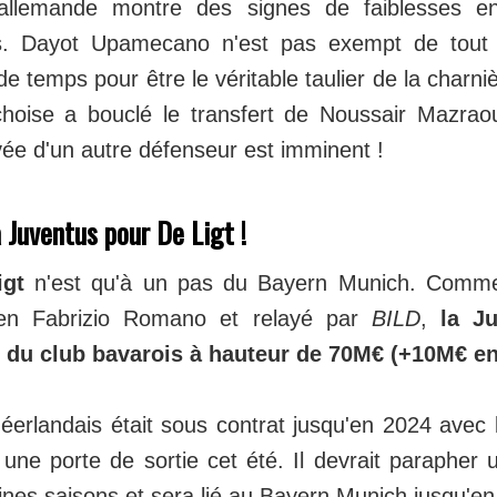
allemande montre des signes de faiblesses e
s. Dayot Upamecano n'est pas exempt de tout 
e temps pour être le véritable taulier de la charni
choise a bouclé le transfert de Noussair Mazraou
rivée d'un autre défenseur est imminent !
 Juventus pour De Ligt !
igt
n'est qu'à un pas du Bayern Munich. Comme
alien Fabrizio Romano et relayé par
BILD
,
la Ju
re du club bavarois à hauteur de 70M€ (+10M€ e
éerlandais était sous contrat jusqu'en 2024 avec 
une porte de sortie cet été. Il devrait parapher 
ines saisons et sera lié au Bayern Munich jusqu'en