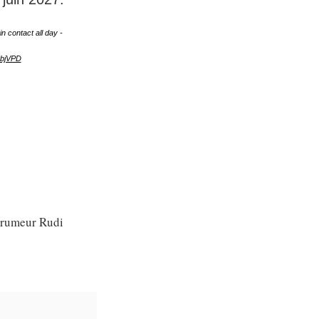
 contact all day -
ubjVPD
e rumeur Rudi