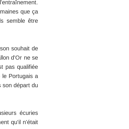
l'entraînement.
semaines que ça
ils semble être
 son souhait de
llon d'Or ne se
t pas qualifiée
 le Portugais a
is son départ du
sieurs écuries
t qu'il n'était