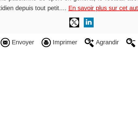
idien depuis tout petit....
En savoir plus sur cet au
Envoyer
Imprimer
Agrandir