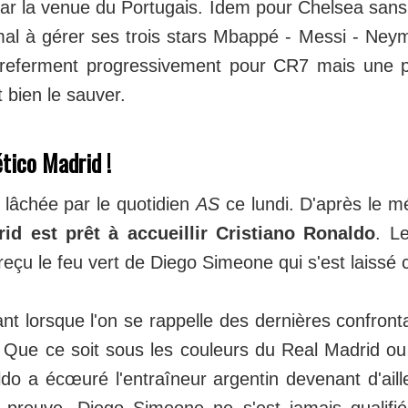
par la venue du Portugais. Idem pour Chelsea san
mal à gérer ses trois stars Mbappé - Messi - Ney
 referment progressivement pour CR7 mais une p
t bien le sauver.
tico Madrid !
 lâchée par le quotidien
AS
ce lundi. D'après le m
rid est prêt à accueillir Cristiano Ronaldo
. L
eçu le feu vert de Diego Simeone qui s'est laissé 
t lorsque l'on se rappelle des dernières confronta
ue ce soit sous les couleurs du Real Madrid ou 
do a écœuré l'entraîneur argentin devenant d'aill
 preuve, Diego Simeone ne s'est jamais qualifi