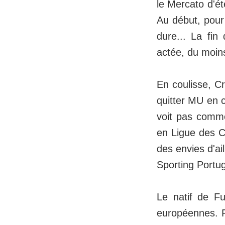
le Mercato d'ét
Au début, pour
dure... La fin
actée, du moin
En coulisse, Cr
quitter MU en c
voit pas comme
en Ligue des Ch
des envies d'ai
Sporting Portug
Le natif de Fu
européennes. Pa