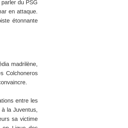
s parler du PSG
mar en attaque.
iste étonnante
édia madrilène,
es Colchoneros
convaincre.
tions entre les
à la Juventus,
eurs sa victime
é en Ligue des