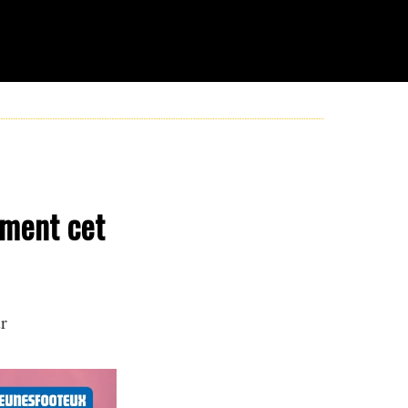
ument cet
r