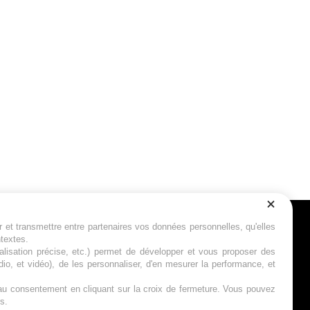
r et transmettre entre partenaires vos données personnelles, qu'elles
Suivez-nous
ntextes.
calisation précise, etc.) permet de développer et vous proposer des
io, et vidéo), de les personnaliser, d'en mesurer la performance, et
s au consentement en cliquant sur la croix de fermeture. Vous pouvez
s.