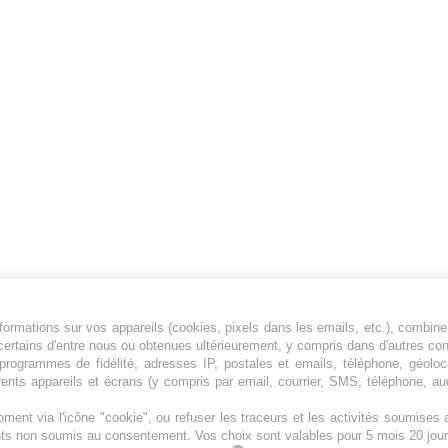
ormations sur vos appareils (cookies, pixels dans les emails, etc.), combine
Jeunesfooteux est un média sportif qui traite
certains d'entre nous ou obtenues ultérieurement, y compris dans d'autres co
principalement de l'actualité de la Ligue 1 et
, programmes de fidélité, adresses IP, postales et emails, téléphone, géolo
rents appareils et écrans (y compris par email, courrier, SMS, téléphone, aud
des grosses actualités de la Ligue 2 et du
football étranger.
ment via l'icône "cookie", ou refuser les traceurs et les activités soumise
Plan du site
|
Syndication
|
Powered by WM
ents non soumis au consentement. Vos choix sont valables pour 5 mois 20 jour