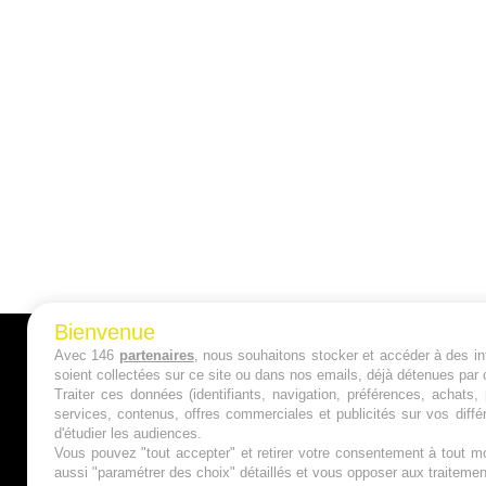
Bienvenue
Avec 146
partenaires
, nous souhaitons stocker et accéder à des inf
A PROPOS
soient collectées sur ce site ou dans nos emails, déjà détenues par 
Traiter ces données (identifiants, navigation, préférences, achats
Qui sommes nous ?
services, contenus, offres commerciales et publicités sur vos diffé
d'étudier les audiences.
Mentions Légales
Vous pouvez "tout accepter" et retirer votre consentement à tout mo
aussi "paramétrer des choix" détaillés et vous opposer aux traitem