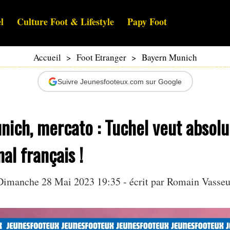
l
Culture Foot & Lifestyle
Papy Foot
Accueil
>
Foot Etranger
>
Bayern Munich
Suivre Jeunesfooteux.com sur Google
nich, mercato : Tuchel veut absol
nal français !
Dimanche 28 Mai 2023 19:35 - écrit par
Romain Vasseu