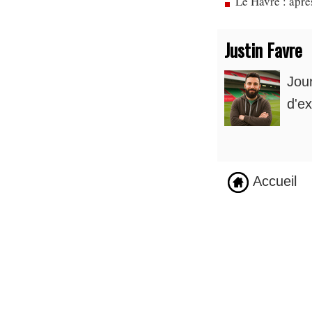
Le Havre : apr
Justin Favre
Jou
d'ex
Accueil