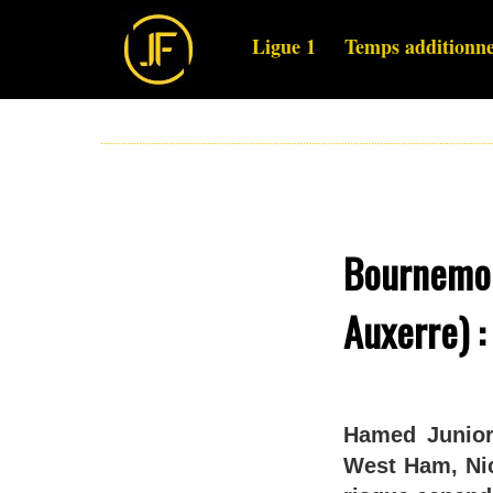
Ligue 1
Temps additionne
Bournemout
Auxerre) :
Hamed Junior 
West Ham, Nic