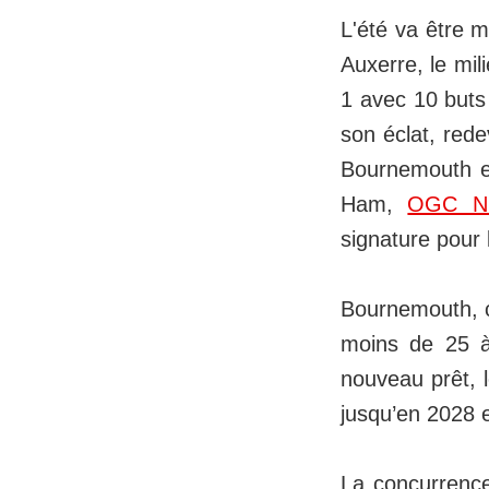
L'été va être 
Auxerre, le mil
1 avec 10 buts 
son éclat, rede
Bournemouth et
Ham,
OGC Ni
signature pour 
Bournemouth, co
moins de 25 à 3
nouveau prêt, l
jusqu’en 2028 e
La concurrence 