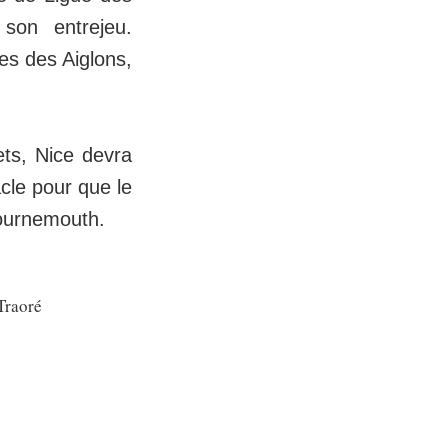
son entrejeu.
es des Aiglons,
ets, Nice devra
acle pour que le
ournemouth.
Traoré