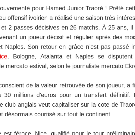
mouvementé pour Hamed Junior Traoré ! Prêté cett
ieu offensif ivoirien a réalisé une saison très intér
et 2 passes décisives en 26 matchs. À 25 ans, il 
venant un joueur décisif et régulier après des mo
 Naples. Son retour en grâce n’est pas passé i
ce
, Bologne, Atalanta et Naples se disputen
le mercato estival, selon le journaliste mercato E
nscient de la valeur retrouvée de son joueur, a fix
0 millions d’euros pour un transfert définitif. E
e club anglais veut capitaliser sur la cote de Trao
t désormais courtisé sur tout le continent.
est féroce. Nice, qualifié pour le tour préliminai