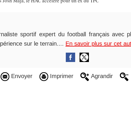
ès Josh Maja, le HAC accélère pour un ex du TFC
rnaliste sportif expert du football français avec 
périence sur le terrain....
En savoir plus sur cet au
Envoyer
Imprimer
Agrandir