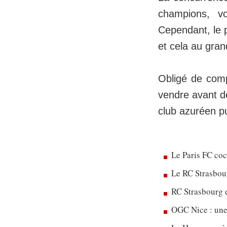
champions, vo
Cependant, le p
et cela au gra
Obligé de comp
vendre avant de
club azuréen p
Le Paris FC co
Le RC Strasbou
RC Strasbourg 
OGC Nice : une