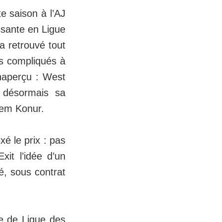
e saison à l’AJ
essante en Ligue
a retrouvé tout
is compliqués à
naperçu : West
t désormais sa
krem Konur.
é le prix : pas
xit l’idée d’un
ré, sous contrat
re de Ligue des