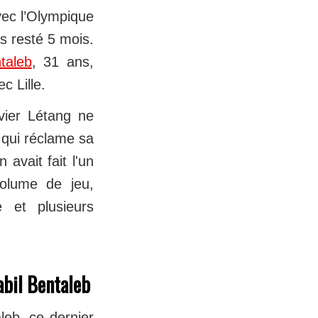
vec l’Olympique
s resté 5 mois.
taleb
, 31 ans,
c Lille.
vier Létang ne
e qui réclame sa
 avait fait l'un
volume de jeu,
e et plusieurs
abil Bentaleb
leb, ce dernier