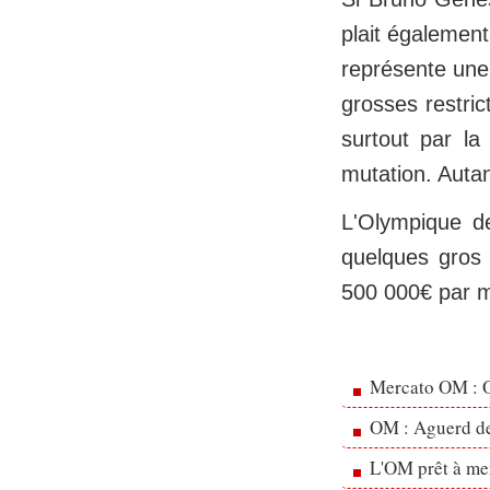
plait également
représente une 
grosses restric
surtout par l
mutation. Autan
L'Olympique d
quelques gros 
500 000€ par 
Mercato OM : Ol
OM : Aguerd de 
L'OM prêt à men