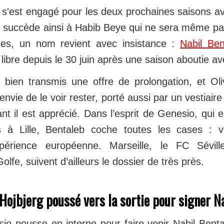
s'est engagé pour les deux prochaines saisons a
et succède ainsi à Habib Beye qui ne sera même pa
ses, un nom revient avec insistance :
Nabil Ben
 libre depuis le 30 juin après une saison aboutie ave
bien transmis une offre de prolongation, et Oli
nvie de le voir rester, porté aussi par un vestiair
ant il est apprécié. Dans l’esprit de Genesio, qui en
 à Lille, Bentaleb coche toutes les cases : 
xpérience européenne. Marseille, le FC Sévill
lfe, suivent d’ailleurs le dossier de très près.
Hojbjerg poussé vers la sortie pour signer N
io pousse en interne pour faire venir Nabil Benta