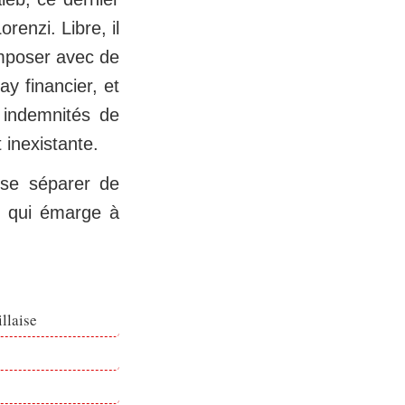
enzi. Libre, il
omposer avec de
y financier, et
 indemnités de
 inexistante.
 se séparer de
g qui émarge à
llaise