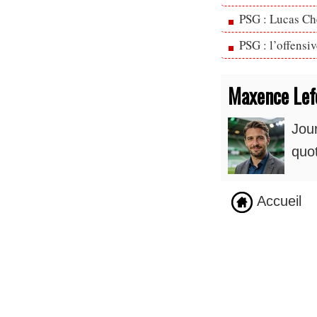
PSG : Lucas Che
PSG : l’offensi
Maxence Lef
Jour
quot
Accueil