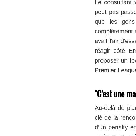
Le consultant 
peut pas passe
que les gens
complètement t
avait l’air d’e
réagir côté Em
proposer un foo
Premier Leagu
"C’est une ma
Au-delà du pla
clé de la renc
d’un penalty e