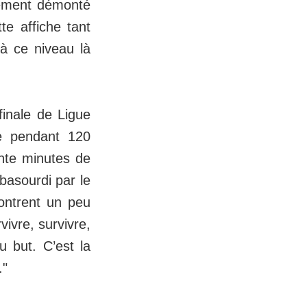
alement démonté
te affiche tant
 à ce niveau là
finale de Ligue
e pendant 120
ente minutes de
basourdi par le
montrent un peu
vivre, survivre,
 but. C’est la
."