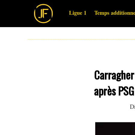
Ligue 1
Temps additionne
Carragher
après PSG 
D