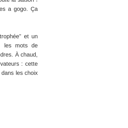
ties a gogo. Ça
trophée" et un
s, les mots de
ndres. À chaud,
vateurs : cette
 dans les choix