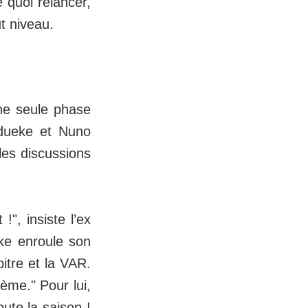
e quoi relancer,
t niveau.
une seule phase
Madueke et Nuno
les discussions
!", insiste l’ex
ke enroule son
itre et la VAR.
lème." Pour lui,
ute la saison !