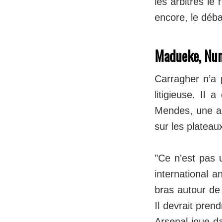
les arbitres le
encore, le déba
Madueke, Nuno
Carragher n’a 
litigieuse. Il
Mendes, une ac
sur les plateaux
"Ce n'est pas u
international 
bras autour de 
Il devrait pren
Arsenal joue da