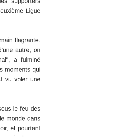
des supporters
 deuxième Ligue
main flagrante.
d’une autre, on
nal", a fulminé
ces moments qui
st vu voler une
sous le feu des
ut le monde dans
oir, et pourtant