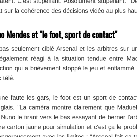
 ratent. C’est stupéfiant. Absolument stupéfiant." D
t sur la cohérence des décisions vidéo au plus hau
 Mendes et "le foot, sport de contact"
pas seulement ciblé Arsenal et les arbitres sur 
 a également réagi à la situation tendue entre 
tion qui a brièvement stoppé le jeu et enflammé 
 télé.
ne faute les gars, le foot est un sport de contact 
anglais. "La caméra montre clairement que Madue
Nuno le tirant vers le bas essayant de berner l'arb
dre carton jaune pour simulation et c'est ça le prob
ngereusement avec les limites : "Arsenal fait ça to