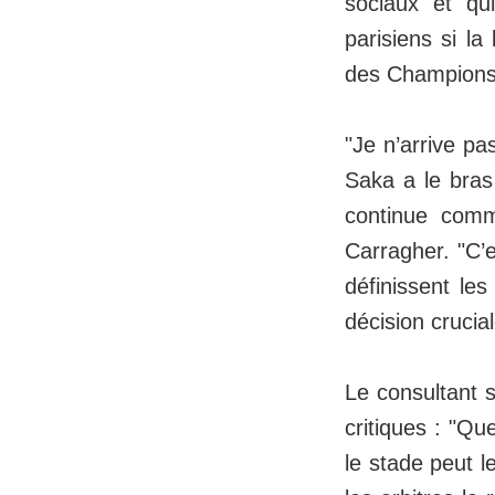
sociaux et qui
parisiens si l
des Champions
"Je n’arrive pa
Saka a le bras
continue comme
Carragher. "C’
définissent les
décision crucial
Le consultant 
critiques : "Qu
le stade peut l