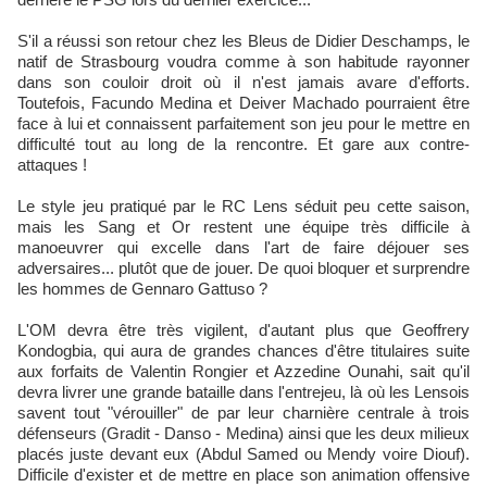
S'il a réussi son retour chez les Bleus de Didier Deschamps, le
natif de Strasbourg voudra comme à son habitude rayonner
dans son couloir droit où il n'est jamais avare d'efforts.
Toutefois, Facundo Medina et Deiver Machado pourraient être
face à lui et connaissent parfaitement son jeu pour le mettre en
difficulté tout au long de la rencontre. Et gare aux contre-
attaques !
Le style jeu pratiqué par le RC Lens séduit peu cette saison,
mais les Sang et Or restent une équipe très difficile à
manoeuvrer qui excelle dans l'art de faire déjouer ses
adversaires... plutôt que de jouer. De quoi bloquer et surprendre
les hommes de Gennaro Gattuso ?
L'OM devra être très vigilent, d'autant plus que Geoffrery
Kondogbia, qui aura de grandes chances d'être titulaires suite
aux forfaits de Valentin Rongier et Azzedine Ounahi, sait qu'il
devra livrer une grande bataille dans l'entrejeu, là où les Lensois
savent tout "vérouiller" de par leur charnière centrale à trois
défenseurs (Gradit - Danso - Medina) ainsi que les deux milieux
placés juste devant eux (Abdul Samed ou Mendy voire Diouf).
Difficile d'exister et de mettre en place son animation offensive