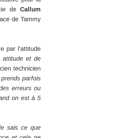
rtie de
Callum
 place de Tammy
e par l'attitude
 attitude et de
cien technicien
 prends parfois
 des erreurs ou
and on est à 5
e sais ce que
ance et cela ne