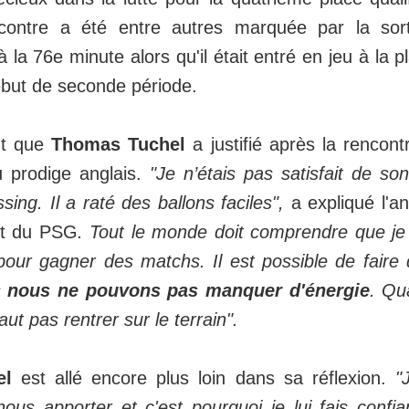
contre a été entre autres marquée par la so
 la 76e minute alors qu'il était entré en jeu à la
but de seconde période.
t que
Thomas Tuchel
a justifié après la rencontr
 prodige anglais.
"Je n’étais pas satisfait de son
sing. Il a raté des ballons faciles",
a expliqué l'an
et du PSG
. Tout le monde doit comprendre que je
pour gagner des matchs. Il est possible de faire
s
nous ne pouvons pas manquer d'énergie
. Qu
aut pas rentrer sur le terrain".
el
est allé encore plus loin dans sa réflexion.
"J
ous apporter et c'est pourquoi je lui fais confi