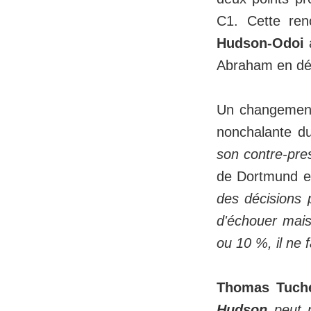
C1. Cette ren
Hudson-Odoi
à
Abraham en dé
Un changemen
nonchalante du
son contre-pres
de Dortmund 
des décisions 
d'échouer mai
ou 10 %, il ne f
Thomas Tuch
Hudson
peut n