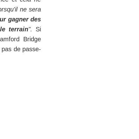
rsqu'il ne sera
our gagner des
e terrain
".
Si
tamford Bridge
ra pas de passe-