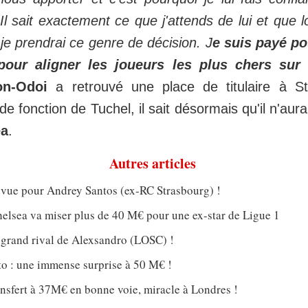
l sait exactement ce que j'attends de lui et que lo
je prendrai ce genre de décision. J
e suis payé p
our aligner les joueurs les plus chers sur l
on-Odoi
a retrouvé une place de titulaire à S
 de fonction de Tuchel, il sait désormais qu'il n'au
ea
.
Autres articles
 vue pour Andrey Santos (ex-RC Strasbourg) !
helsea va miser plus de 40 M€ pour une ex-star de Ligue 1
 grand rival de Alexsandro (LOSC) !
to : une immense surprise à 50 M€ !
ansfert à 37M€ en bonne voie, miracle à Londres !