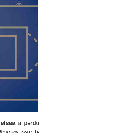
elsea
a perdu
icative pour la