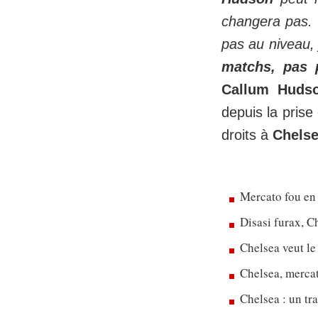
changera pas. I
pas au niveau, 
matchs, pas p
Callum Huds
depuis la prise
droits à
Chels
Mercato fou en
Disasi furax, C
Chelsea veut le
Chelsea, merca
Chelsea : un tr