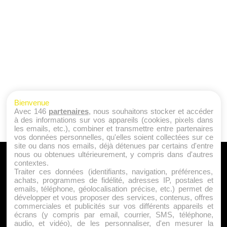
Bienvenue
Avec 146
partenaires
, nous souhaitons stocker et accéder
à des informations sur vos appareils (cookies, pixels dans
les emails, etc.), combiner et transmettre entre partenaires
vos données personnelles, qu'elles soient collectées sur ce
site ou dans nos emails, déjà détenues par certains d'entre
nous ou obtenues ultérieurement, y compris dans d'autres
A PROPOS
contextes.
Traiter ces données (identifiants, navigation, préférences,
Qui sommes nous ?
achats, programmes de fidélité, adresses IP, postales et
emails, téléphone, géolocalisation précise, etc.) permet de
Mentions Légales
développer et vous proposer des services, contenus, offres
Publicité
commerciales et publicités sur vos différents appareils et
écrans (y compris par email, courrier, SMS, téléphone,
Politique de Cookies
audio, et vidéo), de les personnaliser, d'en mesurer la