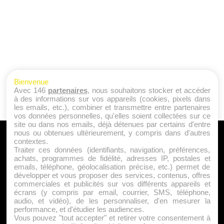
Bienvenue
Avec 146
partenaires
, nous souhaitons stocker et accéder
à des informations sur vos appareils (cookies, pixels dans
les emails, etc.), combiner et transmettre entre partenaires
vos données personnelles, qu'elles soient collectées sur ce
site ou dans nos emails, déjà détenues par certains d'entre
nous ou obtenues ultérieurement, y compris dans d'autres
A PROPOS
contextes.
Traiter ces données (identifiants, navigation, préférences,
Qui sommes nous ?
achats, programmes de fidélité, adresses IP, postales et
emails, téléphone, géolocalisation précise, etc.) permet de
Mentions Légales
développer et vous proposer des services, contenus, offres
Publicité
commerciales et publicités sur vos différents appareils et
écrans (y compris par email, courrier, SMS, téléphone,
Politique de Cookies
audio, et vidéo), de les personnaliser, d'en mesurer la
Contact
performance, et d'étudier les audiences.
Vous pouvez "tout accepter" et retirer votre consentement à