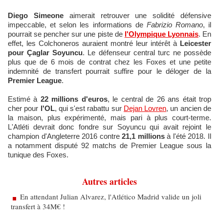
Diego Simeone
aimerait retrouver une solidité défensive
impeccable, et selon les informations de
Fabrizio Romano
, il
pourrait se pencher sur une piste de
l'Olympique Lyonnais
. En
effet, les Colchoneros auraient montré leur intérêt à
Leicester
pour Çaglar Soyuncu
. Le défenseur central turc ne possède
plus que de 6 mois de contrat chez les Foxes et une petite
indemnité de transfert pourrait suffire pour le déloger de la
Premier League
.
Estimé à
22 millions d'euros
, le central de 26 ans était trop
cher pour
l'OL
, qui s'est rabattu sur
Dejan Lovren
, un ancien de
la maison, plus expérimenté, mais pari à plus court-terme.
L'Atléti devrait donc fondre sur Soyuncu qui avait rejoint le
champion d'Angleterre 2016 contre
21,1 millions
à l'été 2018. Il
a notamment disputé 92 matchs de Premier League sous la
tunique des Foxes.
Autres articles
En attendant Julian Alvarez, l'Atlético Madrid valide un joli
transfert à 34M€ !