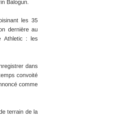
rin Balogun.
oisinant les 35
son dernière au
Athletic : les
nregistrer dans
n temps convoité
 annoncé comme
de terrain de la