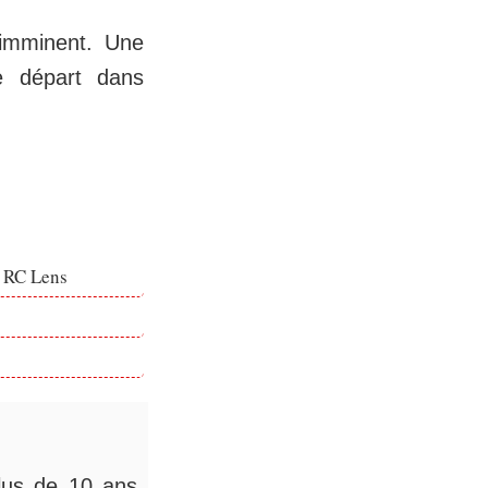
 imminent. Une
e départ dans
e RC Lens
plus de 10 ans