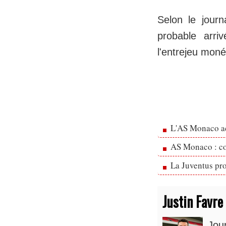
Selon le jour
probable arr
l'entrejeu mon
L'AS Monaco ac
AS Monaco : cou
La Juventus pr
Justin Favre
Jou