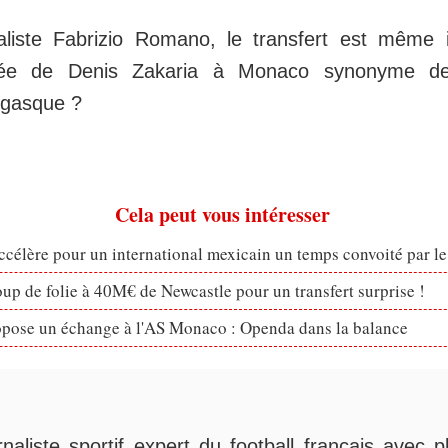
naliste Fabrizio Romano, le transfert est même
ivée de Denis Zakaria à Monaco synonyme d
égasque ?
Cela peut vous intéresser
célère pour un international mexicain un temps convoité par l
p de folie à 40M€ de Newcastle pour un transfert surprise !
opose un échange à l'AS Monaco : Openda dans la balance
rnaliste sportif expert du football français avec 