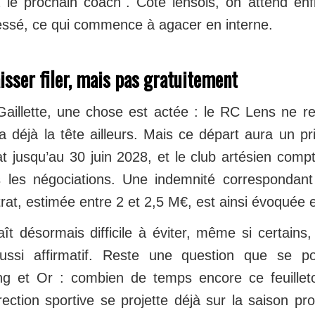
le prochain coach". Côté lensois, on attend enf
éressé, ce qui commence à agacer en interne.
aisser filer, mais pas gratuitement
Gaillette, une chose est actée : le RC Lens ne r
a déjà la tête ailleurs. Mais ce départ aura un pr
t jusqu’au 30 juin 2028, et le club artésien compt
 les négociations. Une indemnité correspondant
at, estimée entre 2 et 2,5 M€, est ainsi évoquée e
ît désormais difficile à éviter, même si certains
ussi affirmatif. Reste une question que se p
g et Or : combien de temps encore ce feuilleton
rection sportive se projette déjà sur la saison pr