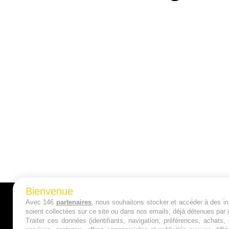
Bienvenue
Avec 146
partenaires
, nous souhaitons stocker et accéder à des inf
A PROPOS
soient collectées sur ce site ou dans nos emails, déjà détenues par 
Traiter ces données (identifiants, navigation, préférences, achats
Qui sommes nous ?