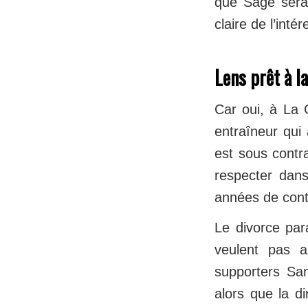
que Sage sera 
claire de l’int
Lens prêt à l
Car oui, à La 
entraîneur qui 
est sous contra
respecter dans
années de contr
Le divorce para
veulent pas a
supporters San
alors que la di