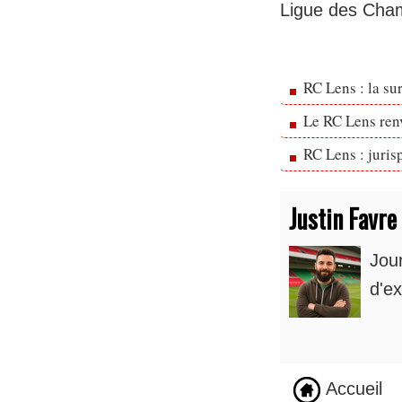
Ligue des Cha
RC Lens : la su
Le RC Lens ren
RC Lens : juris
Justin Favre
Jou
d'ex
Accueil