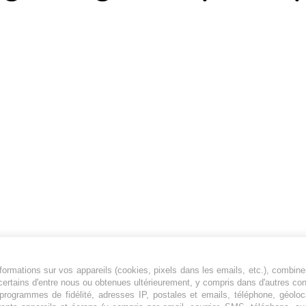
ormations sur vos appareils (cookies, pixels dans les emails, etc.), combine
Jeunesfooteux est un média sportif qui traite
certains d'entre nous ou obtenues ultérieurement, y compris dans d'autres co
principalement de l'actualité de la Ligue 1 et
, programmes de fidélité, adresses IP, postales et emails, téléphone, géolo