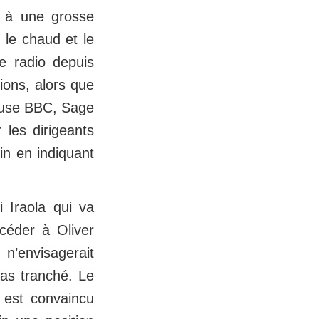
e à une grosse
é le chaud et le
ce radio depuis
ions, alors que
rieuse BBC, Sage
 les dirigeants
in en indiquant
 Iraola qui va
ccéder à Oliver
n’envisagerait
pas tranché. Le
 est convaincu