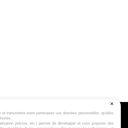
r et transmettre entre partenaires vos données personnelles, qu'elles
Suivez-nous
ntextes.
calisation précise, etc.) permet de développer et vous proposer des