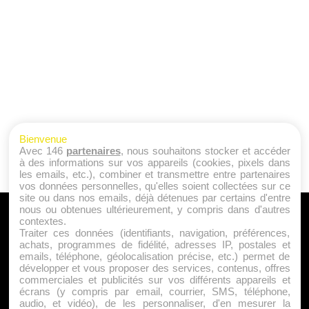
Bienvenue
Avec 146
partenaires
, nous souhaitons stocker et accéder
à des informations sur vos appareils (cookies, pixels dans
les emails, etc.), combiner et transmettre entre partenaires
vos données personnelles, qu'elles soient collectées sur ce
site ou dans nos emails, déjà détenues par certains d'entre
nous ou obtenues ultérieurement, y compris dans d'autres
A PROPOS
contextes.
Traiter ces données (identifiants, navigation, préférences,
Qui sommes nous ?
achats, programmes de fidélité, adresses IP, postales et
emails, téléphone, géolocalisation précise, etc.) permet de
Mentions Légales
développer et vous proposer des services, contenus, offres
Publicité
commerciales et publicités sur vos différents appareils et
écrans (y compris par email, courrier, SMS, téléphone,
Politique de Cookies
audio, et vidéo), de les personnaliser, d'en mesurer la