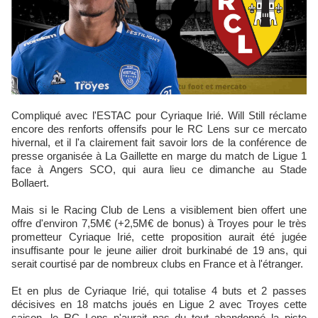
Compliqué avec l'ESTAC pour Cyriaque Irié. Will Still réclame
encore des renforts offensifs pour le RC Lens sur ce mercato
hivernal, et il l'a clairement fait savoir lors de la conférence de
presse organisée à La Gaillette en marge du match de Ligue 1
face à Angers SCO, qui aura lieu ce dimanche au Stade
Bollaert.
Mais si le Racing Club de Lens a visiblement bien offert une
offre d'environ 7,5M€ (+2,5M€ de bonus) à Troyes pour le très
prometteur Cyriaque Irié, cette proposition aurait été jugée
insuffisante pour le jeune ailier droit burkinabé de 19 ans, qui
serait courtisé par de nombreux clubs en France et à l'étranger.
Et en plus de Cyriaque Irié, qui totalise 4 buts et 2 passes
décisives en 18 matchs joués en Ligue 2 avec Troyes cette
saison, le RC Lens n'aurait pas du tout abandonné la piste