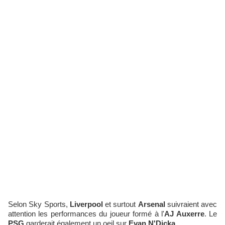
Selon Sky Sports,
Liverpool
et surtout
Arsenal
suivraient avec
attention les performances du joueur formé à l'
AJ Auxerre
. Le
PSG
garderait également un oeil sur
Evan N'Dicka
.