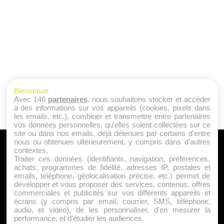
Bienvenue
Avec 146
partenaires
, nous souhaitons stocker et accéder
à des informations sur vos appareils (cookies, pixels dans
les emails, etc.), combiner et transmettre entre partenaires
vos données personnelles, qu'elles soient collectées sur ce
site ou dans nos emails, déjà détenues par certains d'entre
nous ou obtenues ultérieurement, y compris dans d'autres
A PROPOS
contextes.
Traiter ces données (identifiants, navigation, préférences,
Qui sommes nous ?
achats, programmes de fidélité, adresses IP, postales et
emails, téléphone, géolocalisation précise, etc.) permet de
Mentions Légales
développer et vous proposer des services, contenus, offres
Publicité
commerciales et publicités sur vos différents appareils et
écrans (y compris par email, courrier, SMS, téléphone,
Politique de Cookies
audio, et vidéo), de les personnaliser, d'en mesurer la
Contact
performance, et d'étudier les audiences.