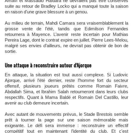
Amavi et Massadio Haïdara ne devraient pas être conservés
suite au retour de Bradley Locko qui a manqué toute la saison
en raison d'une grave blessure à un genou.
Au milieu de terrain, Mahdi Camara sera vraisemblablement la
grosse vente de l’été, tandis que Edimilson Fernandes
retournera à Mayence. L’avenir reste incertain pour Mathias
Pereira Lage, dont le contrat expire en juillet. Pierre Lees-Melou,
malgré ses envies d’ailleurs, ne devrait pas obtenir de bon de
sortie.
Une attaque à reconstruire autour d’Ajorque
En attaque, la situation est tout aussi complexe. Si Ludovic
Ajorque, arrivé l’été dernier, reste l’homme fort du secteur
offensif, plusieurs joueurs prêtés comme Romain Faivre,
Abdallah Sima, et Ibrahim Salah retourneront dans leurs clubs
respectifs. Quant à Mama Baldé et Romain Del Castillo, leur
avenir au club demeure incertain.
Avec autant de mouvements prévus, le Stade Brestois semble
prêt à tourner la page sur une saison mémorable mais
exigeante. Le défi sera immense : reconstruire un effectif
compétitif tout en maintenant l’identité du club. Et c'est