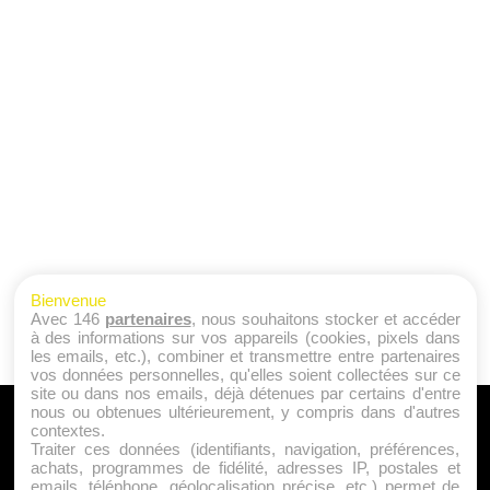
Bienvenue
Avec 146
partenaires
, nous souhaitons stocker et accéder
à des informations sur vos appareils (cookies, pixels dans
les emails, etc.), combiner et transmettre entre partenaires
vos données personnelles, qu'elles soient collectées sur ce
site ou dans nos emails, déjà détenues par certains d'entre
nous ou obtenues ultérieurement, y compris dans d'autres
A PROPOS
contextes.
Traiter ces données (identifiants, navigation, préférences,
Qui sommes nous ?
achats, programmes de fidélité, adresses IP, postales et
emails, téléphone, géolocalisation précise, etc.) permet de
Mentions Légales