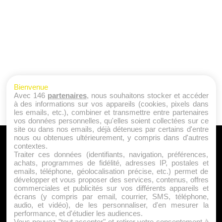
Bienvenue
Avec 146
partenaires
, nous souhaitons stocker et accéder
à des informations sur vos appareils (cookies, pixels dans
les emails, etc.), combiner et transmettre entre partenaires
vos données personnelles, qu'elles soient collectées sur ce
site ou dans nos emails, déjà détenues par certains d'entre
nous ou obtenues ultérieurement, y compris dans d'autres
A PROPOS
contextes.
Traiter ces données (identifiants, navigation, préférences,
Qui sommes nous ?
achats, programmes de fidélité, adresses IP, postales et
emails, téléphone, géolocalisation précise, etc.) permet de
Mentions Légales
développer et vous proposer des services, contenus, offres
Publicité
commerciales et publicités sur vos différents appareils et
écrans (y compris par email, courrier, SMS, téléphone,
Politique de Cookies
audio, et vidéo), de les personnaliser, d'en mesurer la
Contact
performance, et d'étudier les audiences.
Vous pouvez "tout accepter" et retirer votre consentement à