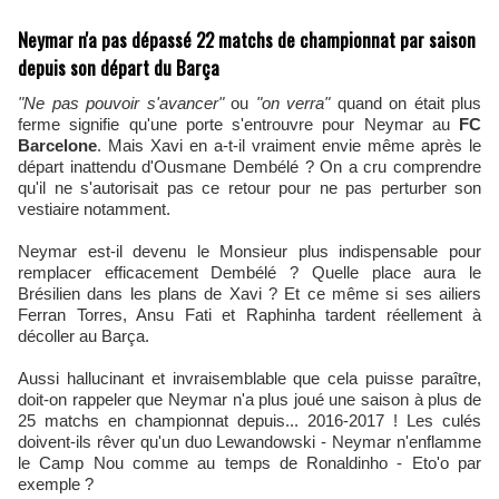
Neymar n'a pas dépassé 22 matchs de championnat par saison
depuis son départ du Barça
"Ne pas pouvoir s'avancer"
ou
"on verra"
quand on était plus
ferme signifie qu'une porte s'entrouvre pour Neymar au
FC
Barcelone
. Mais Xavi en a-t-il vraiment envie même après le
départ inattendu d'Ousmane Dembélé ? On a cru comprendre
qu'il ne s'autorisait pas ce retour pour ne pas perturber son
vestiaire notamment.
Neymar est-il devenu le Monsieur plus indispensable pour
remplacer efficacement Dembélé ? Quelle place aura le
Brésilien dans les plans de Xavi ? Et ce même si ses ailiers
Ferran Torres, Ansu Fati et Raphinha tardent réellement à
décoller au Barça.
Aussi hallucinant et invraisemblable que cela puisse paraître,
doit-on rappeler que Neymar n'a plus joué une saison à plus de
25 matchs en championnat depuis... 2016-2017 ! Les culés
doivent-ils rêver qu'un duo Lewandowski - Neymar n'enflamme
le Camp Nou comme au temps de Ronaldinho - Eto'o par
exemple ?