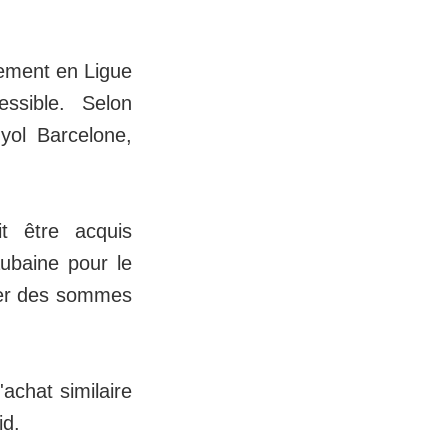
alement en Ligue
ssible. Selon
nyol Barcelone,
t être acquis
ubaine pour le
nser des sommes
achat similaire
id.