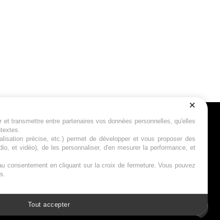
r et transmettre entre partenaires vos données personnelles, qu'elles
Suivez-nous
ntextes.
calisation précise, etc.) permet de développer et vous proposer des
io, et vidéo), de les personnaliser, d'en mesurer la performance, et
s au consentement en cliquant sur la croix de fermeture. Vous pouvez
s.
Tout accepter