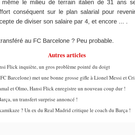
même le milieu de terrain italien de 31 ans se
ffort conséquent sur le plan salarial pour reveni
ccepte de diviser son salaire par 4, et encore ... .
 transféré au FC Barcelone ? Peu probable.
Autres articles
si Flick inquiète, un gros problème pointé du doigt
FC Barcelone) met une bonne grosse gifle à Lionel Messi et Cr
amal et Olmo, Hansi Flick enregistre un nouveau coup dur !
arça, un transfert surprise annoncé !
kamikaze ? Un ex du Real Madrid critique le coach du Barça !