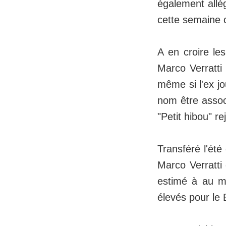
également allé
cette semaine c
A en croire le
Marco Verratti
même si l'ex j
nom être associ
"Petit hibou" re
Transféré l'été
Marco Verratti
estimé à au mo
élevés pour le 