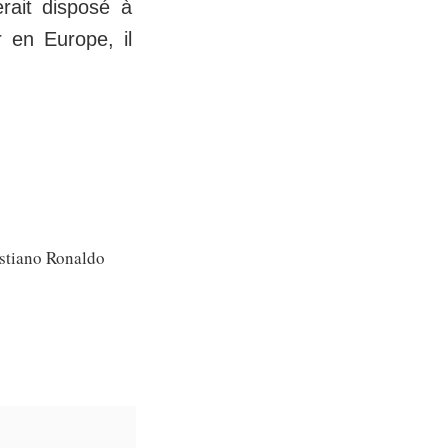
rait disposé à
r en Europe, il
istiano Ronaldo