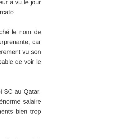
ur a vu le jour
rcato.
coché le nom de
urprenante, car
èrement vu son
able de voir le
bi SC au Qatar,
 énorme salaire
ents bien trop