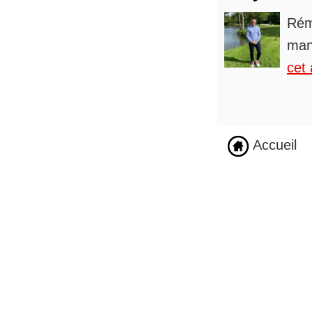
Rém
man
cet 
Accueil