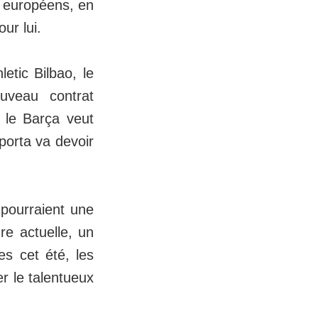
s européens, en
ur lui.
etic Bilbao, le
uveau contrat
i le Barça veut
aporta va devoir
 pourraient une
re actuelle, un
es cet été, les
r le talentueux