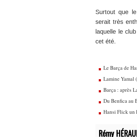
Surtout que le
serait très ent
laquelle le clu
cet été.
Le Barça de Han
Lamine Yamal (
Barça : après L
Du Benfica au B
Hansi Flick un 
Rémy HÉRAU