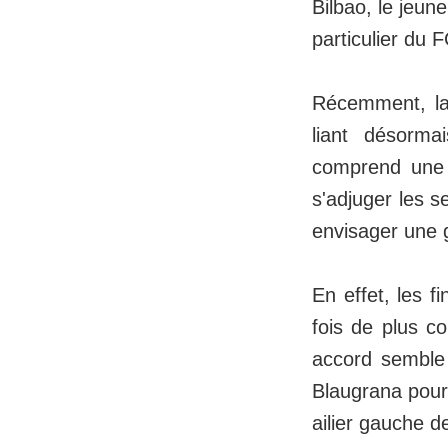
Bilbao, le jeun
particulier du 
Récemment, la 
liant désorm
comprend une c
s'adjuger les s
envisager une 
En effet, les 
fois de plus co
accord semble 
Blaugrana pourr
ailier gauche d