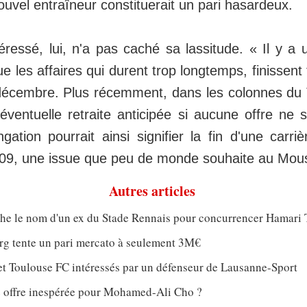
uvel entraîneur constituerait un pari hasardeux.
téressé, lui, n'a pas caché sa lassitude. « Il y a
ue les affaires qui durent trop longtemps, finissent
n décembre. Plus récemment, dans les colonnes du
entuelle retraite anticipée si aucune offre ne se
ation pourrait ainsi signifier la fin d'une carriè
9, une issue que peu de monde souhaite au Mous
Autres articles
che le nom d'un ex du Stade Rennais pour concurrencer Hamari 
rg tente un pari mercato à seulement 3M€
et Toulouse FC intéressés par un défenseur de Lausanne-Sport
 offre inespérée pour Mohamed-Ali Cho ?