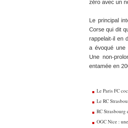
zéro avec un no
Le principal in
Corse qui dit q
rappelait-il e
a évoqué une év
Une non-prolong
entamée en 200
Le Paris FC co
Le RC Strasbou
RC Strasbourg 
OGC Nice : une