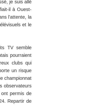
sé, je suis allé
iait-il à Ouest-
s l'attente, la
élévisuels et le
oits TV semble
tais pourraient
reux clubs qui
porte un risque
 le championnat
es observateurs
 ont permis de
024. Repartir de