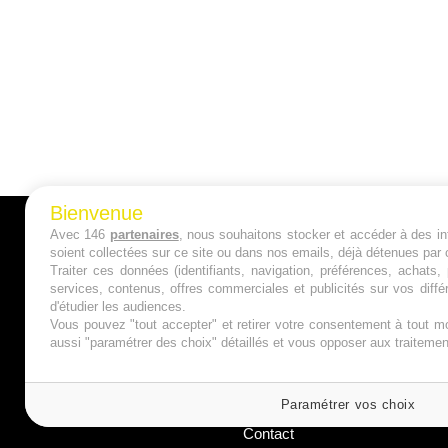
Bienvenue
Avec 146
partenaires
, nous souhaitons stocker et accéder à des inf
A PROPOS
soient collectées sur ce site ou dans nos emails, déjà détenues par 
Traiter ces données (identifiants, navigation, préférences, achats
Qui sommes nous ?
services, contenus, offres commerciales et publicités sur vos diffé
d'étudier les audiences.
Mentions Légales
Vous pouvez "tout accepter" et retirer votre consentement à tout mo
aussi "paramétrer des choix" détaillés et vous opposer aux traitem
Publicité
Politique de Cookies
Paramétrer vos choix
Contact