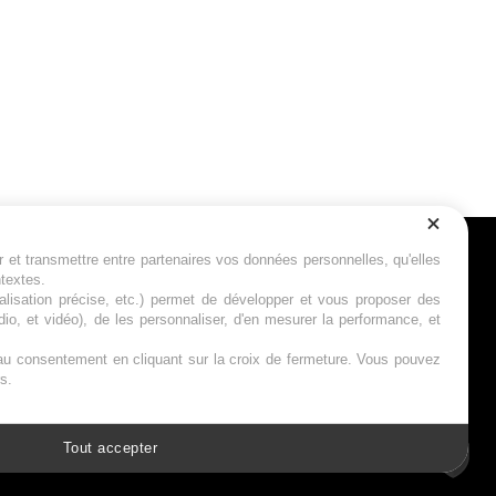
r et transmettre entre partenaires vos données personnelles, qu'elles
Suivez-nous
ntextes.
calisation précise, etc.) permet de développer et vous proposer des
io, et vidéo), de les personnaliser, d'en mesurer la performance, et
s au consentement en cliquant sur la croix de fermeture. Vous pouvez
s.
Tout accepter