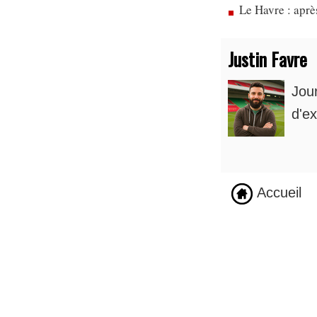
Le Havre : apr
Justin Favre
Jou
d'ex
Accueil