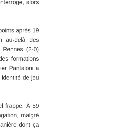
nterroge, alors
points après 19
en au-delà des
t Rennes (2-0)
 des formations
ier Pantaloni a
 identité de jeu
nel frappe. À 59
ngation, malgré
anière dont ça