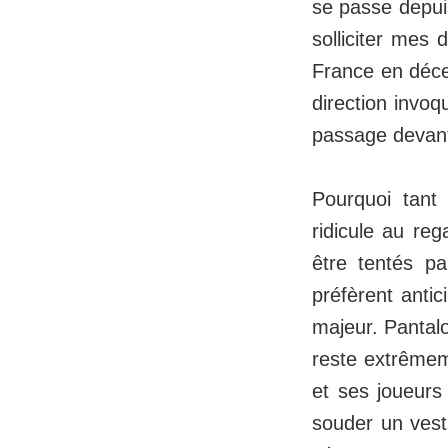
se passe depuis
solliciter mes 
France en décem
direction invoq
passage devan
Pourquoi tant
ridicule au reg
être tentés p
préfèrent antic
majeur. Pantalo
reste extrêmem
et ses joueurs
souder un vesti