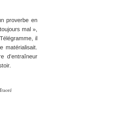
 un proverbe en
 toujours mal »,
 Télégramme, il
 matérialisait.
re d'entraîneur
toir.
Traoré