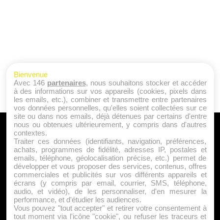
Bienvenue
Avec 146
partenaires
, nous souhaitons stocker et accéder
à des informations sur vos appareils (cookies, pixels dans
les emails, etc.), combiner et transmettre entre partenaires
vos données personnelles, qu'elles soient collectées sur ce
site ou dans nos emails, déjà détenues par certains d'entre
nous ou obtenues ultérieurement, y compris dans d'autres
A PROPOS
contextes.
Traiter ces données (identifiants, navigation, préférences,
Qui sommes nous ?
achats, programmes de fidélité, adresses IP, postales et
emails, téléphone, géolocalisation précise, etc.) permet de
Mentions Légales
développer et vous proposer des services, contenus, offres
Publicité
commerciales et publicités sur vos différents appareils et
écrans (y compris par email, courrier, SMS, téléphone,
Politique de Cookies
audio, et vidéo), de les personnaliser, d'en mesurer la
Contact
performance, et d'étudier les audiences.
Vous pouvez "tout accepter" et retirer votre consentement à
tout moment via l'icône "cookie", ou refuser les traceurs et