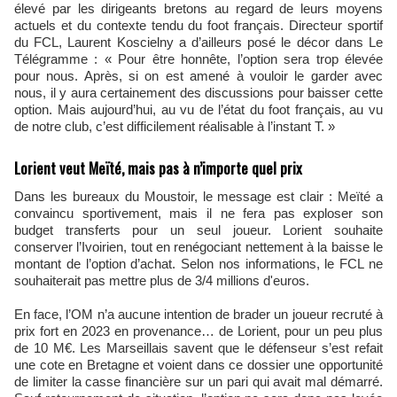
élevé par les dirigeants bretons au regard de leurs moyens
actuels et du contexte tendu du foot français. Directeur sportif
du FCL, Laurent Koscielny a d’ailleurs posé le décor dans Le
Télégramme : « Pour être honnête, l’option sera trop élevée
pour nous. Après, si on est amené à vouloir le garder avec
nous, il y aura certainement des discussions pour baisser cette
option. Mais aujourd’hui, au vu de l’état du foot français, au vu
de notre club, c’est difficilement réalisable à l’instant T. »
Lorient veut Meïté, mais pas à n’importe quel prix
Dans les bureaux du Moustoir, le message est clair : Meïté a
convaincu sportivement, mais il ne fera pas exploser son
budget transferts pour un seul joueur. Lorient souhaite
conserver l’Ivoirien, tout en renégociant nettement à la baisse le
montant de l’option d’achat. Selon nos informations, le FCL ne
souhaiterait pas mettre plus de 3/4 millions d'euros.
En face, l’OM n’a aucune intention de brader un joueur recruté à
prix fort en 2023 en provenance… de Lorient, pour un peu plus
de 10 M€. Les Marseillais savent que le défenseur s’est refait
une cote en Bretagne et voient dans ce dossier une opportunité
de limiter la casse financière sur un pari qui avait mal démarré.