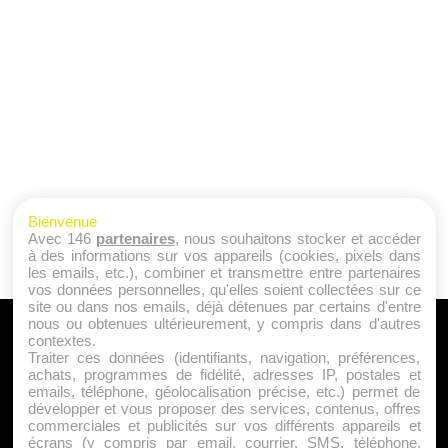
Bienvenue
Avec 146
partenaires
, nous souhaitons stocker et accéder
à des informations sur vos appareils (cookies, pixels dans
les emails, etc.), combiner et transmettre entre partenaires
vos données personnelles, qu'elles soient collectées sur ce
site ou dans nos emails, déjà détenues par certains d'entre
nous ou obtenues ultérieurement, y compris dans d'autres
A PROPOS
contextes.
Traiter ces données (identifiants, navigation, préférences,
Qui sommes nous ?
achats, programmes de fidélité, adresses IP, postales et
emails, téléphone, géolocalisation précise, etc.) permet de
Mentions Légales
développer et vous proposer des services, contenus, offres
Publicité
commerciales et publicités sur vos différents appareils et
écrans (y compris par email, courrier, SMS, téléphone,
Politique de Cookies