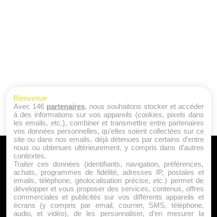
Bienvenue
Avec 146
partenaires
, nous souhaitons stocker et accéder
à des informations sur vos appareils (cookies, pixels dans
les emails, etc.), combiner et transmettre entre partenaires
vos données personnelles, qu'elles soient collectées sur ce
site ou dans nos emails, déjà détenues par certains d'entre
nous ou obtenues ultérieurement, y compris dans d'autres
A PROPOS
contextes.
Traiter ces données (identifiants, navigation, préférences,
Qui sommes nous ?
achats, programmes de fidélité, adresses IP, postales et
emails, téléphone, géolocalisation précise, etc.) permet de
Mentions Légales
développer et vous proposer des services, contenus, offres
Publicité
commerciales et publicités sur vos différents appareils et
écrans (y compris par email, courrier, SMS, téléphone,
Politique de Cookies
audio, et vidéo), de les personnaliser, d'en mesurer la