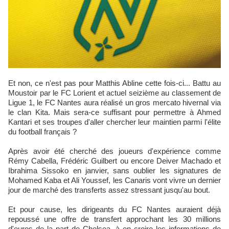
Et non, ce n'est pas pour Matthis Abline cette fois-ci... Battu au
Moustoir par le FC Lorient et actuel seizième au classement de
Ligue 1, le FC Nantes aura réalisé un gros mercato hivernal via
le clan Kita. Mais sera-ce suffisant pour permettre à Ahmed
Kantari et ses troupes d'aller chercher leur maintien parmi l'élite
du football français ?
Après avoir été cherché des joueurs d'expérience comme
Rémy Cabella, Frédéric Guilbert ou encore Deiver Machado et
Ibrahima Sissoko en janvier, sans oublier les signatures de
Mohamed Kaba et Ali Youssef, les Canaris vont vivre un dernier
jour de marché des transferts assez stressant jusqu'au bout.
Et pour cause, les dirigeants du FC Nantes auraient déjà
repoussé une offre de transfert approchant les 30 millions
d'euros de la part de Chelsea, à en croire les informations de