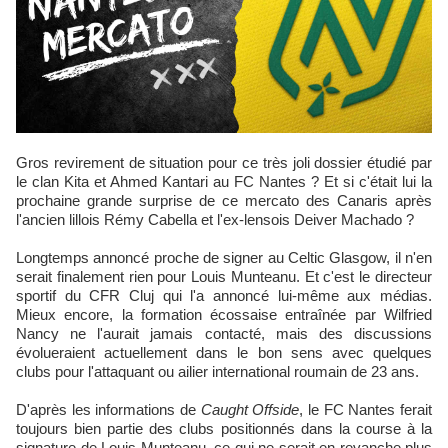
Gros revirement de situation pour ce très joli dossier étudié par
le clan Kita et Ahmed Kantari au FC Nantes ? Et si c'était lui la
prochaine grande surprise de ce mercato des Canaris après
l'ancien lillois Rémy Cabella et l'ex-lensois Deiver Machado ?
Longtemps annoncé proche de signer au Celtic Glasgow, il n'en
serait finalement rien pour Louis Munteanu. Et c'est le directeur
sportif du CFR Cluj qui l'a annoncé lui-même aux médias.
Mieux encore, la formation écossaise entraînée par Wilfried
Nancy ne l'aurait jamais contacté, mais des discussions
évolueraient actuellement dans le bon sens avec quelques
clubs pour l'attaquant ou ailier international roumain de 23 ans.
D'après les informations de
Caught Offside
, le FC Nantes ferait
toujours bien partie des clubs positionnés dans la course à la
signature de Louis Munteanu, ce qui ne serait en revanche plus