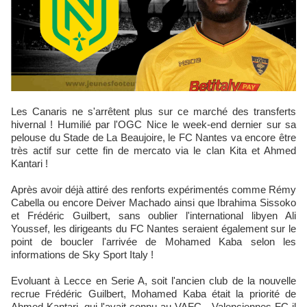
Les Canaris ne s'arrêtent plus sur ce marché des transferts
hivernal ! Humilié par l'OGC Nice le week-end dernier sur sa
pelouse du Stade de La Beaujoire, le FC Nantes va encore être
très actif sur cette fin de mercato via le clan Kita et Ahmed
Kantari !
Après avoir déjà attiré des renforts expérimentés comme Rémy
Cabella ou encore Deiver Machado ainsi que Ibrahima Sissoko
et Frédéric Guilbert, sans oublier l'international libyen Ali
Youssef, les dirigeants du FC Nantes seraient également sur le
point de boucler l'arrivée de Mohamed Kaba selon les
informations de Sky Sport Italy !
Evoluant à Lecce en Serie A, soit l'ancien club de la nouvelle
recrue Frédéric Guilbert, Mohamed Kaba était la priorité de
Ahmed Kantari, qui l'avait connu au VAFC - Valenciennes FC il