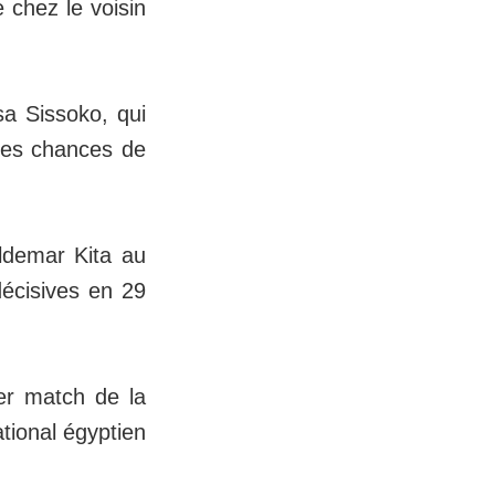
 chez le voisin
sa Sissoko, qui
ndes chances de
aldemar Kita au
écisives en 29
ier match de la
ational égyptien