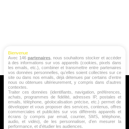
Bienvenue
Avec 146
partenaires
, nous souhaitons stocker et accéder
à des informations sur vos appareils (cookies, pixels dans
les emails, etc.), combiner et transmettre entre partenaires
vos données personnelles, qu'elles soient collectées sur ce
site ou dans nos emails, déjà détenues par certains d'entre
nous ou obtenues ultérieurement, y compris dans d'autres
A PROPOS
contextes.
Traiter ces données (identifiants, navigation, préférences,
Qui sommes nous ?
achats, programmes de fidélité, adresses IP, postales et
emails, téléphone, géolocalisation précise, etc.) permet de
Mentions Légales
développer et vous proposer des services, contenus, offres
Publicité
commerciales et publicités sur vos différents appareils et
écrans (y compris par email, courrier, SMS, téléphone,
Politique de Cookies
audio, et vidéo), de les personnaliser, d'en mesurer la
Contact
performance, et d'étudier les audiences.