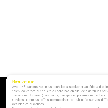
Bienvenue
Avec 146
partenaires
, nous souhaitons stocker et accéder à des inf
A PROPOS
soient collectées sur ce site ou dans nos emails, déjà détenues par 
Traiter ces données (identifiants, navigation, préférences, achats
Qui sommes nous ?
services, contenus, offres commerciales et publicités sur vos diffé
d'étudier les audiences.
Mentions Légales