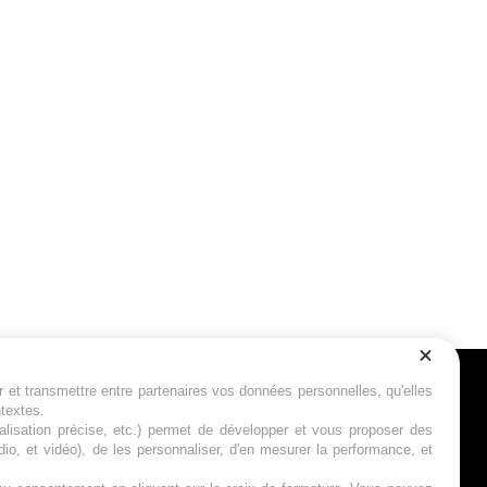
r et transmettre entre partenaires vos données personnelles, qu'elles
Suivez-nous
ntextes.
calisation précise, etc.) permet de développer et vous proposer des
io, et vidéo), de les personnaliser, d'en mesurer la performance, et