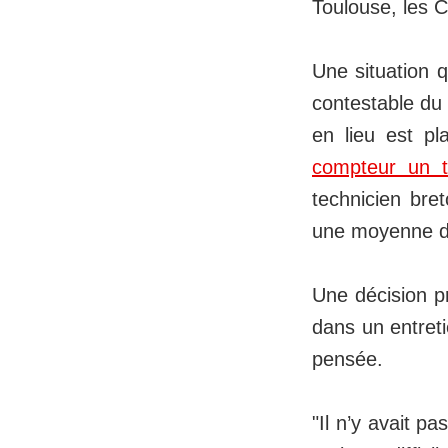
Toulouse, les C
Une situation q
contestable du
en lieu est pl
compteur un tr
technicien bre
une moyenne de
Une décision pr
dans un entret
pensée.
"Il n’y avait p