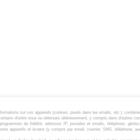
ormations sur vos appareils (cookies, pixels dans les emails, etc.), combine
Jeunesfooteux est un média sportif qui traite
certains d'entre nous ou obtenues ultérieurement, y compris dans d'autres co
principalement de l'actualité de la Ligue 1 et
, programmes de fidélité, adresses IP, postales et emails, téléphone, géolo
rents appareils et écrans (y compris par email, courrier, SMS, téléphone, aud
des grosses actualités de la Ligue 2 et du
football étranger.