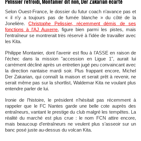
Pelissier refroidi, Montanier dit non, Der Zakarian écarté
Selon Ouest-France, le dossier du futur coach n’avance pas et
« il n’y a toujours pas de fumée blanche » du côté de la
Jonelière.
Christophe Pelissier, récemment démis de ses
fonctions à l’AJ Auxerre
, figure bien parmi les pistes, mais
l’entraîneur se montrerait très réservé à l’idée de travailler avec
les Kita.
Philippe Montanier, dont l’avenir est flou à l’ASSE en raison de
l'échec dans la mission "accession en Ligue 1", aurait lui
carrément décliné après un entretien jugé peu convaincant avec
la direction nantaise mardi soir. Plus frappant encore, Michel
Der Zakarian, qui connaît la maison et serait prêt à revenir, ne
serait même pas sur la shortlist, Waldemar Kita ne voulant plus
entendre parler de lui.
Ironie de l’histoire, le président n’hésitait pas récemment à
rappeler que le FC Nantes garde une belle cote auprès des
entraîneurs, vantant le prestige du club malgré les tempêtes. La
réalité du marché est plus crue : le nom FCN attire encore,
mais beaucoup d’entraîneurs ne veulent plus s’asseoir sur un
banc posé juste au‑dessus du volcan Kita.