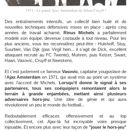
1971 : Le grand Ajax Amsterdam de Johan Cruyff !
Des entraînements intensifs, un collectif bien huilé et de
nouvelles techniques défensives mises en place : après cinq
années de travail acharné,
Rinus Michels
a parfaitement
modelé son équipe, devenue costaude à tout niveau. Pour les
plus anciens, vous les reconnaîtrez peut-être : Hulshoff, Stuy,
Suurbier, Van Dijk (pas Virgil hein... il s'agit de Dick, excellent
attaquant recruté au FC Twente), Muhren, puis Keizer, Swart,
Haan, Vasovic, Cruyff et Neeskens.
Et c'est justement ce fameux
Vasovic
, capitaine yougoslave de
l'
Ajax Amsterdam
en 1971, qui avait mis au point un système
avec l'accord de Michels.
Lorsqu'il donne le signal à ses
partenaires, tous ses coéquipiers remontaient alors le
terrain à grande enjambées, mettant ainsi plusieurs
adversaires hors-jeu
. Une idée de génie et qui aura
révolutionné un peu le monde du football...
Redoutablement efficaces offensivement et au top
collectivement, cet Ajax-là fut incroyable voire presque
injouable. Et encore plus avec leur façon de
"jouer le hors-jeu"