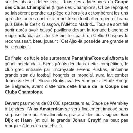
sur les phases défensives... Tous ses adversaires en
Coupe
des Clubs Champions
(Ligue des Champions, C1 de l'époque)
se laissèrent prendre au piège du hors-jeu et tombèrent les uns
après les autres contre ce monstre du football européen : Tirana
puis Bâle, le Celtic Glasgow, l'Atlético Madrid... Tous se sont fait
sortir après avoir baissé pavillons devant la tornade blanche et
rouge hollandaises. Jock Stein, le coach du Celtic Glasgow le
reconnaissait, beau joueur : "Cet Ajax-là possède une grande et
belle équipe".
En finale, ce fut le très surprenant
Panathinaïkos
qui affronta le
géant néerlandais. Bien qu'outsider dans cette compétition, le
club grec entraîné par l'incroyable Ferenc Puskas, ancienne
grande star du football hongrois et mondial, aura fait tomber
Jeunesse Esch, Slovan Bratislava, Everton puis l'Etoile Rouge
de Belgrade, avant d'atteindre cette
finale de la Coupe des
Clubs Champions
.
Devant pas moins de 83 000 spectateurs au Stade de Wembley
à Londres, l'
Ajax Amsterdam
se sera finalement imposé sans
surprise face au Panathinaïkos grâce à des buts signés
Van
Dijk
et
Haan
(et oui, le grande
Johan Cruyff
ne peut pas
marquer à tous les matchs...).