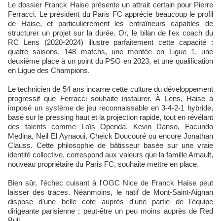
Le dossier Franck Haise présente un attrait certain pour Pierre
Ferracci. Le président du Paris FC apprécie beaucoup le profil
de Haise, et particulièrement les entraîneurs capables de
structurer un projet sur la durée. Or, le bilan de l'ex coach du
RC Lens (2020-2024) illustre parfaitement cette capacité :
quatre saisons, 148 matchs, une montée en Ligue 1, une
deuxième place à un point du PSG en 2023, et une qualification
en Ligue des Champions.
Le technicien de 54 ans incarne cette culture du développement
progressif que Ferracci souhaite instaurer. À Lens, Haise a
imposé un système de jeu reconnaissable en 3-4-2-1 hybride,
basé sur le pressing haut et la projection rapide, tout en révélant
des talents comme Loïs Openda, Kevin Danso, Facundo
Medina, Neil El Aynaoui, Cheick Doucouré ou encore Jonathan
Clauss. Cette philosophie de bâtisseur basée sur une vraie
identité collective, correspond aux valeurs que la famille Arnault,
nouveau propriétaire du Paris FC, souhaite mettre en place.
Bien sûr, l'échec cuisant à l'OGC Nice de Franck Haise peut
laisser des traces. Néanmoins, le natif de Mont-Saint-Aignan
dispose d'une belle cote auprès d'une partie de l'équipe
dirigeante parisienne ; peut-être un peu moins auprès de Red
Bull.