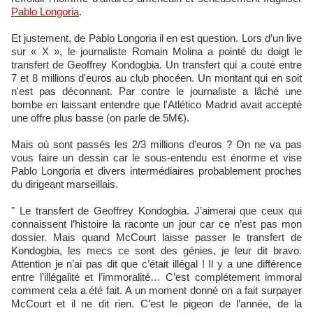
Pablo Longoria
.
Et justement, de Pablo Longoria il en est question. Lors d’un live
sur « X », le journaliste Romain Molina a pointé du doigt le
transfert de Geoffrey Kondogbia. Un transfert qui a couté entre
7 et 8 millions d'euros au club phocéen. Un montant qui en soit
n'est pas déconnant. Par contre le journaliste a lâché une
bombe en laissant entendre que l'Atlético Madrid avait accepté
une offre plus basse (on parle de 5M€).
Mais où sont passés les 2/3 millions d'euros ? On ne va pas
vous faire un dessin car le sous-entendu est énorme et vise
Pablo Longoria et divers intermédiaires probablement proches
du dirigeant marseillais.
" Le transfert de Geoffrey Kondogbia. J’aimerai que ceux qui
connaissent l’histoire la raconte un jour car ce n’est pas mon
dossier. Mais quand McCourt laisse passer le transfert de
Kondogbia, les mecs ce sont des génies, je leur dit bravo.
Attention je n’ai pas dit que c’était illégal ! Il y a une différence
entre l’illégalité et l’immoralité… C’est complétement immoral
comment cela a été fait. A un moment donné on a fait surpayer
McCourt et il ne dit rien. C’est le pigeon de l’année, de la