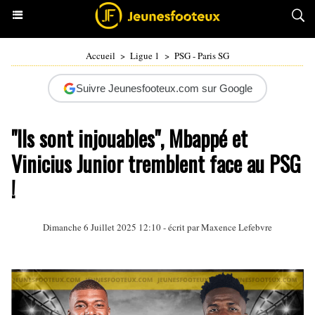
Accueil
>
Ligue 1
>
PSG - Paris SG
Suivre Jeunesfooteux.com sur Google
"Ils sont injouables", Mbappé et
Vinicius Junior tremblent face au PSG
!
Dimanche 6 Juillet 2025 12:10 - écrit par Maxence Lefebvre