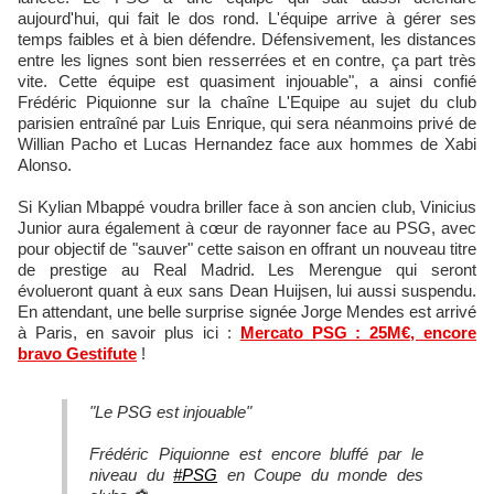
aujourd'hui, qui fait le dos rond. L'équipe arrive à gérer ses
temps faibles et à bien défendre. Défensivement, les distances
entre les lignes sont bien resserrées et en contre, ça part très
vite. Cette équipe est quasiment injouable", a ainsi confié
Frédéric Piquionne sur la chaîne L'Equipe au sujet du club
parisien entraîné par Luis Enrique, qui sera néanmoins privé de
Willian Pacho et Lucas Hernandez face aux hommes de Xabi
Alonso.
Si Kylian Mbappé voudra briller face à son ancien club, Vinicius
Junior aura également à cœur de rayonner face au PSG, avec
pour objectif de "sauver" cette saison en offrant un nouveau titre
de prestige au Real Madrid. Les Merengue qui seront
évolueront quant à eux sans Dean Huijsen, lui aussi suspendu.
En attendant, une belle surprise signée Jorge Mendes est arrivé
à Paris, en savoir plus ici :
Mercato PSG : 25M€, encore
bravo Gestifute
!
"Le PSG est injouable"
Frédéric Piquionne est encore bluffé par le
niveau du
#PSG
en Coupe du monde des