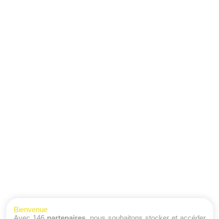
Bienvenue
Avec 146
partenaires
, nous souhaitons stocker et accéder