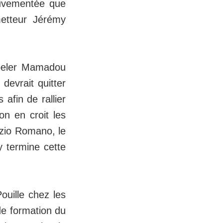
ouvementée que
etteur Jérémy
ppeler Mamadou
devrait quitter
afin de rallier
on en croit les
izio Romano, le
y termine cette
uille chez les
de formation du