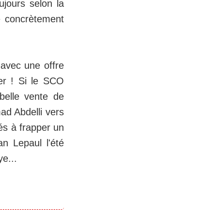
jours selon la
é concrètement
 avec une offre
ter ! Si le SCO
belle vente de
ad Abdelli vers
és à frapper un
n Lepaul l'été
ye...