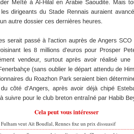
r Meïté à Al-Hilal en Arabie Saoudite. Mais tou
les dirigeants du Stade Rennais auraient avanc
 un autre dossier ces dernières heures.
es serait passé à l'action auprès de Angers SCO
voisinant les 8 millions d'euros pour Prosper Pe
ément vendeur, surtout après avoir réalisé une 
 Fenerbahçe (sans oublier le départ attendu de Him
sionnaires du Roazhon Park seraient bien détermin
u côté d'Angers, après avoir déjà chipé Esteba
e à suivre pour le club breton entraîné par Habib Be
Cela peut vous intéresser
 Fulham veut Aït Boudlal, Rennes fixe un prix dissuasif