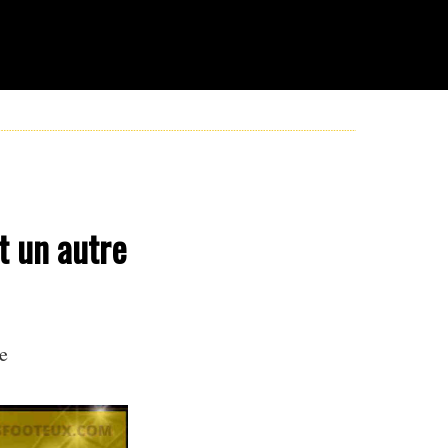
t un autre
e