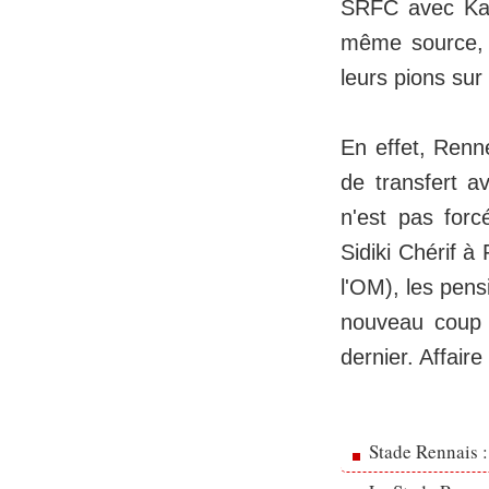
SRFC avec Kade
même source, 
leurs pions sur
En effet, Renn
de transfert a
n'est pas forc
Sidiki Chérif à
l'OM), les pen
nouveau coup d
dernier. Affair
Stade Rennais :